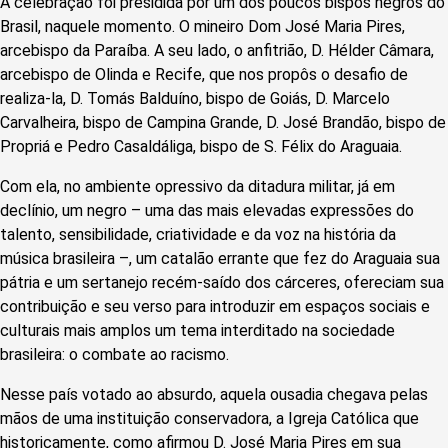
A celebração foi presidida por um dos poucos bispos negros do
Brasil, naquele momento. O mineiro Dom José Maria Pires,
arcebispo da Paraíba. A seu lado, o anfitrião, D. Hélder Câmara,
arcebispo de Olinda e Recife, que nos propôs o desafio de
realiza-la, D. Tomás Balduíno, bispo de Goiás, D. Marcelo
Carvalheira, bispo de Campina Grande, D. José Brandão, bispo de
Propriá e Pedro Casaldáliga, bispo de S. Félix do Araguaia.
Com ela, no ambiente opressivo da ditadura militar, já em
declínio, um negro – uma das mais elevadas expressões do
talento, sensibilidade, criatividade e da voz na história da
música brasileira –, um catalão errante que fez do Araguaia sua
pátria e um sertanejo recém-saído dos cárceres, ofereciam sua
contribuição e seu verso para introduzir em espaços sociais e
culturais mais amplos um tema interditado na sociedade
brasileira: o combate ao racismo.
Nesse país votado ao absurdo, aquela ousadia chegava pelas
mãos de uma instituição conservadora, a Igreja Católica que
historicamente, como afirmou D. José Maria Pires em sua