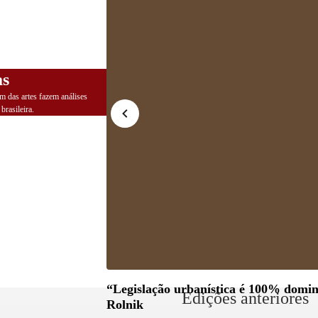
as
m das artes fazem análises
brasileira.
“Legislação urbanística é 100% domin
Edições anteriores
Rolnik