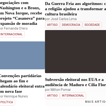
negociações com
Da Guerra Fria aos algoritmos: 
Washington e o Bronx,
a religião ajudou a transformar 
em Nova Iorque, recebe
cultura brasileira
projeto “Casanova” para
por
José Carlos Lima
expansão de moradia
ARTIGO
DEMOCRACIA
SOCIEDADE
por
Fernanda Otero
INTERNACIONAL
Convenções partidárias
Subversão eleitoral nos EUA e a
chegam ao fim e
audiência de Maduro e Cilia Flor
calendário eleitoral entra
por
Milton Pomar
em nova fase
ARTIGO
INTERNACIONAL
por
Henrique Nunes
MAIS ARTI
POLÍTICA