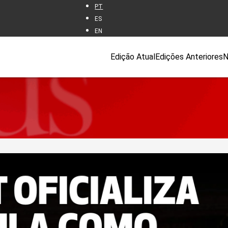
PT
ES
EN
Edição Atual
Edições Anteriores
N
AGOSTO