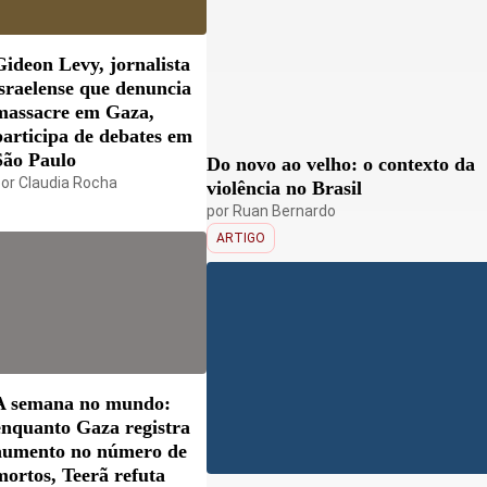
Gideon Levy, jornalista
israelense que denuncia
massacre em Gaza,
participa de debates em
São Paulo
Do novo ao velho: o contexto da
por
Claudia Rocha
violência no Brasil
por
Ruan Bernardo
ARTIGO
A semana no mundo:
enquanto Gaza registra
aumento no número de
mortos, Teerã refuta