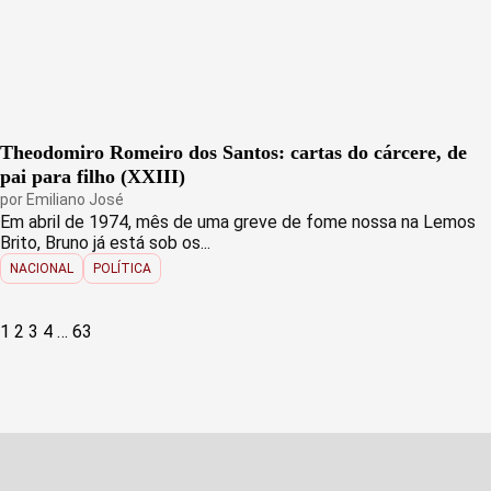
Theodomiro Romeiro dos Santos: cartas do cárcere, de
pai para filho (XXIII)
por
Emiliano José
Em abril de 1974, mês de uma greve de fome nossa na Lemos
Brito, Bruno já está sob os...
NACIONAL
POLÍTICA
Paginação
1
2
3
4
…
63
de
posts