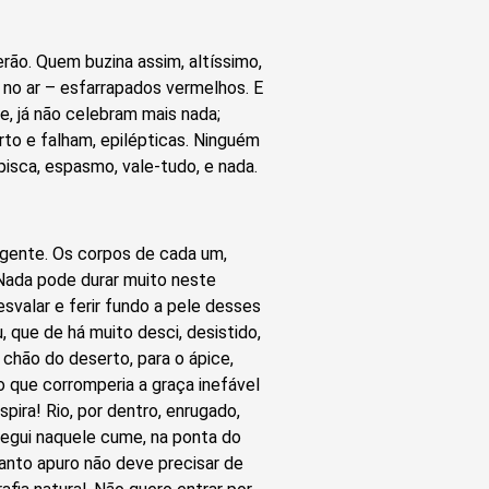
erão. Quem buzina assim, altíssimo,
al no ar – esfarrapados vermelhos. E
e, já não celebram mais nada;
rto e falham, epilépticas. Ninguém
pisca, espasmo, vale-tudo, e nada.
 gente. Os corpos de cada um,
 Nada pode durar muito neste
esvalar e ferir fundo a pele desses
, que de há muito desci, desistido,
 chão do deserto, para o ápice,
 o que corromperia a graça inefável
pira! Rio, por dentro, enrugado,
segui naquele cume, na ponta do
nto apuro não deve precisar de