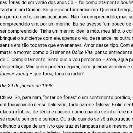
nas férias de um verão dos anos 50 – foi completamente
boule
também um Crusoé. Só que inconformadíssimo. Queria interagir, 
no ponto certo, jamais açucarava. Não foi compreendido, mas se d
compreendido sim, por um menino. Eu, se tivesse “um pouco de 
ser compreendido. Tinha um menino ideal à mão, meu filho, o co
brinquei o suficiente com ele, apenas o via, de relance, na outr
sentia era tão tocante que envenenava. Amor desse tipo. Com e
matar e morrer, como o Steiner na
Dolce Vita
, penso entredentes
de C. completamente. Sinto que o vou perdendo – areia, água p
desperdiço. Mas quem poderá segurar, sem queimar as mãos e o 
forever young
– que toca, toca na rádio?
Dia 29 de janeiro de 1998
Chuva. Se, para mim, “estar de férias” é um sentimento perdido,
sol funcionando nesse balneário, tudo parece falsear. Exílio dent
claustrofóbica, de tédio e náusea, como quando se interfere no
se repete sempre e sempre. OU a de quando se vê a ilustração 
olhando a capa de um livro que traz estampada nela a mesma i