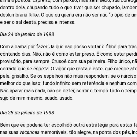
alma a postos. Espreito, com paixão, mas sem sexo, sua coreogra
dentro dela, chupando tudo o que tiver que ser chupado, lambe
deslumbraria Rilke. O que eu queria era não ser não “o ópio de 
e ser o sal desta, precisa e intensa.
Dia 24 de janeiro de 1998
Com a barba por fazer. Já que não posso voltar o filme para trá
contando dias. Não, não é como estar preso. É como estar perdi
provisório, para sempre. Crusoé com sua palmeira. Filho único, n
cerrado que se espeta. O vigor que resta é este, que cresce até
pele, grisalho. Se os espelhos não mais respondem, se o narcis
melhor do que isso: fundo infinito sem referência e nenhum co
Não aparar mais nada, não se deter, sentir o tempo todo o tempo
sujo de mim mesmo, suado, usado.
Dia 28 de janeiro de 1998
Bem que eu poderia ter escolhido outra estratégia para estas fé
nas suas
vacances
memoráveis, tão alegre, na ponta dos pés, in