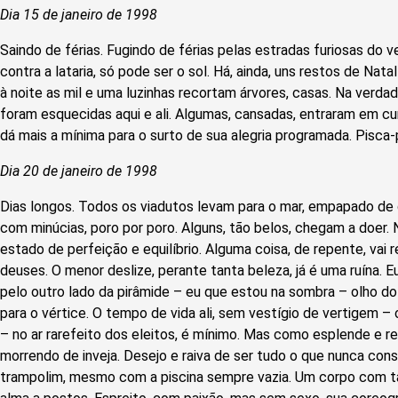
Dia 15 de janeiro de 1998
Saindo de férias. Fugindo de férias pelas estradas furiosas do v
contra a lataria, só pode ser o sol. Há, ainda, uns restos de Nat
à noite as mil e uma luzinhas recortam árvores, casas. Na verdad
foram esquecidas aqui e ali. Algumas, cansadas, entraram em cu
dá mais a mínima para o surto de sua alegria programada. Pisca-
Dia 20 de janeiro de 1998
Dias longos. Todos os viadutos levam para o mar, empapado de
com minúcias, poro por poro. Alguns, tão belos, chegam a doer.
estado de perfeição e equilíbrio. Alguma coisa, de repente, vai r
deuses. O menor deslize, perante tanta beleza, já é uma ruína. Eu
pelo outro lado da pirâmide – eu que estou na sombra – olho do
para o vértice. O tempo de vida ali, sem vestígio de vertigem –
– no ar rarefeito dos eleitos, é mínimo. Mas como esplende e res
morrendo de inveja. Desejo e raiva de ser tudo o que nunca con
trampolim, mesmo com a piscina sempre vazia. Um corpo com ta