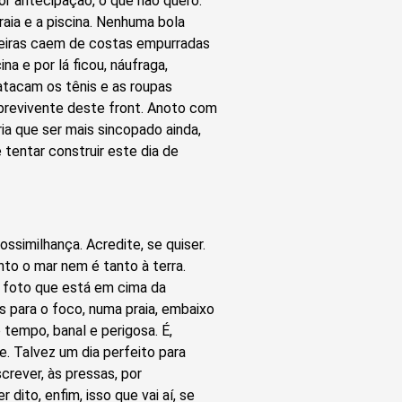
por antecipação, o que não quero:
raia e a piscina. Nenhuma bola
adeiras caem de costas empurradas
na e por lá ficou, náufraga,
 atacam os tênis e as roupas
brevivente deste front. Anoto com
ia que ser mais sincopado ainda,
e tentar construir este dia de
ossimilhança. Acredite, se quiser.
to o mar nem é tanto à terra.
a foto que está em cima da
s para o foco, numa praia, embaixo
 tempo, banal e perigosa. É,
te. Talvez um dia perfeito para
crever, às pressas, por
ito, enfim, isso que vai aí, se