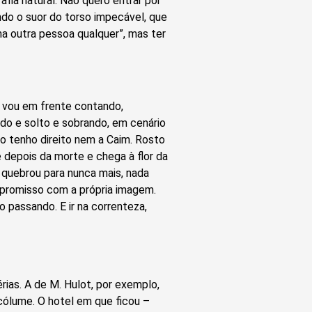
fia natural. Não quero entrar por
ndo o suor do torso impecável, que
uma outra pessoa qualquer”, mas ter
s vou em frente contando,
do e solto e sobrando, em cenário
ão tenho direito nem a Caim. Rosto
 depois da morte e chega à flor da
o quebrou para nunca mais, nada
mpromisso com a própria imagem.
 passando. E ir na correnteza,
rias. A de M. Hulot, por exemplo,
cólume. O hotel em que ficou –