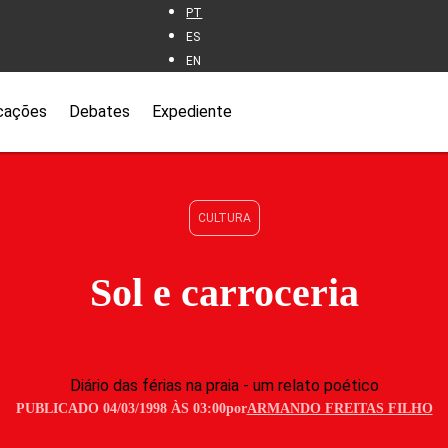
PT
ES
EN
cações
Debates
Expediente
CULTURA
Sol e carroceria
Diário das férias na praia - um relato poético
PUBLICADO 04/03/1998 ÀS 03:00
por
ARMANDO FREITAS FILHO