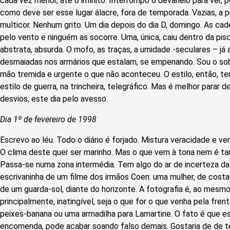
cada vez menor, até o infinito. Interrompo o devaneio para ver, 
como deve ser esse lugar álacre, fora de temporada. Vazias, a p
multicor. Nenhum grito. Um dia depois do dia D, domingo. As c
pelo vento e ninguém as socorre. Uma, única, caiu dentro da pisci
abstrata, absurda. O mofo, as traças, a umidade -seculares – já
desmaiadas nos armários que estalam, se empenando. Sou o so
mão tremida e urgente o que não aconteceu. O estilo, então, ter
estilo de guerra, na trincheira, telegráfico. Mas é melhor parar d
desvios, este dia pelo avesso.
Dia 1º de fevereiro de 1998
Escrevo ao léu. Todo o diário é forjado. Mistura veracidade e ver
O clima deste quer ser marinho. Mas o que vem à tona nem é tan
Passa-se numa zona intermédia. Tem algo do ar de incerteza d
escrivaninha de um filme dos irmãos Coen: uma mulher, de costa
de um guarda-sol, diante do horizonte. A fotografia é, ao mesmo
principalmente, inatingível, seja o que for o que venha pela fren
peixes-banana ou uma armadilha para Lamartine. O fato é que es
encomenda, pode acabar soando falso demais. Gostaria de de ter d