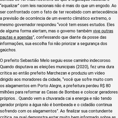
“equalizar” com leis nacionais não é mais do que um engodo. Ao
ser confrontado com o fato de ter recebido com antecedência
a previsão de ocorrência de um evento climático extremo, o
mesmo governador respondeu “você tem esses estudos. Eles
de alguma forma alertam, mas o governo também
vive outras
pautas e agendas
”, confessando que diante da posse das
informações, sua escolha foi não priorizar a segurança dos
gaúchos.
O prefeito Sebastião Melo seguiu esse caminho indecoroso.
Quando disputava as eleições municipais (2020), fez uma dura
crítica ao então prefeito Marchezan e produziu um vídeo
dirigido aos moradores da cidade, “você que sofre muito com
os alagamentos em Porto Alegre, a prefeitura perdeu R$ 80
milhões para reformar as Casas de Bombas e colocar geradores
próprios… Quando vem a chuvarada cai a energia e não tendo
gerador próprio a água não é bombeada e o cidadão continua
sofrendo com os alagamentos”. Ao finalizar sua contundente
crítica, na qual demonstra estar muito bem informado sobre as