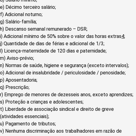
e) Décimo terceiro salário;
f) Adicional noturno;
g) Salário-família;
h) Descanso semanal remunerado – DSR;
i) Adicional mínimo de 50% sobre o valor das horas extras
4
;
j) Quantidade de dias de férias e adicional de 1/3;
l) Licença-maternidade de 120 dias e paternidade;
m) Aviso-prévio;
n) Normas de saúde, higiene e segurança (exceto intervalos);
o) Adicional de insalubridade / periculosidade / penosidade;
p) Aposentadoria;
q) Prescrição;
r) Emprego de menores de dezesseis anos, exceto aprendizes;
s) Proteção a crianças e adolescentes;
t) Liberdade de associação sindical e direito de greve
(atividades essenciais);
u) Pagamento de tributos;
v) Nenhuma discriminação aos trabalhadores em razão de