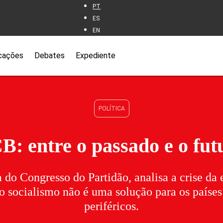
PT
ES
EN
cações
Debates
Expediente
POLÍTICA
B: entre o passado e o fut
a do Congresso do Partidão, analisa a crise da
o socialismo não é uma solução para os países 
periféricos.