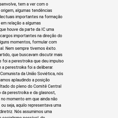
senvolve, tem a ver com o
a origem, algumas tendências
telectuais importantes na formação
 em relação a algumas
, que houve da parte da IC uma
e cargos importantes na direção do
m alguns momentos, formular com
onal. Nem sempre tivemos êxito.
rtido, que buscavam discutir mais
foi a perestroika que deu impulso
 perestroika foi a deliberar.
 Comunista da União Soviética, nós
vamos aplaudindo a posição
tado do pleno do Comitê Central
 da perestroíka e da glasnost,
 no momento em que ainda não
 ou seja, aquilo representava uma
 diretriz. Nós assumimos uma
 socialismo possível, do