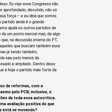
disso. Eu vejo esse Congresso não
er aprofundado, discutido, não só
ssa força – e eu diria que somos
 partido ainda é o grande
mesmo ajuda os outros partidos de
de um ponto inercial mas, de algo
o que, na discussão interna do PT,
o aqueles que buscam também essa
 mas já tendo também,
rda saiu pelo menos da
ossado e ampliado. Dentro disso
e é hoje o partido mais forte da
so de reformas, com a
asmo pelo PCB; inclusive, o
ões de toda essa autocrítica.
ma avaliação positiva do que
aís está se movendo?