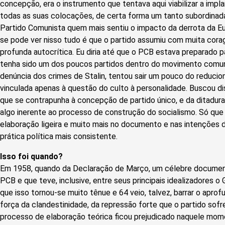
concepção, era o instrumento que tentava aqui viabilizar a impl
todas as suas colocações, de certa forma um tanto subordinada
Partido Comunista quem mais sentiu o impacto da derrota da Eu
se pode ver nisso tudo é que o partido assumiu com muita cor
profunda autocrítica. Eu diria até que o PCB estava preparado pa
tenha sido um dos poucos partidos dentro do movimento comuni
denúncia dos crimes de Stalin, tentou sair um pouco do reducio
vinculada apenas à questão do culto à personalidade. Buscou di
que se contrapunha à concepção de partido único, e da ditadur
algo inerente ao processo de construção do socialismo. Só que 
elaboração ligeira e muito mais no documento e nas intenções 
prática política mais consistente.
Isso foi quando?
Em 1958, quando da Declaração de Março, um célebre document
PCB e que teve, inclusive, entre seus principais idealizadores o
que isso tornou-se muito tênue e 64 veio, talvez, barrar o apr
força da clandestinidade, da repressão forte que o partido sofre
processo de elaboração teórica ficou prejudicado naquele mom