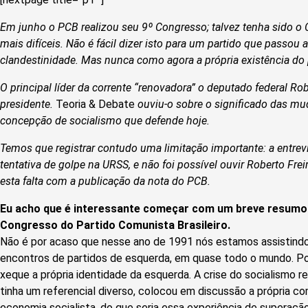
Em junho o PCB realizou seu 9º Congresso; talvez tenha sido o
mais difíceis. Não é fácil dizer isto para um partido que passou 
clandestinidade. Mas nunca como agora a própria existência do 
O principal líder da corrente “renovadora” o deputado federal Robe
presidente.
Teoria & Debate
ouviu-o sobre o significado das m
concepção de socialismo que defende hoje.
Temos que registrar contudo uma limitação importante: a entrevis
tentativa de golpe na URSS, e não foi possível ouvir Roberto F
esta falta com a publicação da nota do PCB.
Eu acho que é interessante começar com um breve resumo 
Congresso do Partido Comunista Brasileiro.
Não é por acaso que nesse ano de 1991 nós estamos assistindo
encontros de partidos de esquerda, em quase todo o mundo. P
xeque a própria identidade da esquerda. A crise do socialismo 
tinha um referencial diverso, colocou em discussão a própria 
economia socialista, do que seria essa experiência de superação 