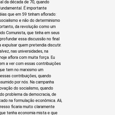
nal da década de 70, quando
fundamental. É importante
déias que em 59 tinham aflorado:
 socialismo e não do determinismo
 portanto, da revolução como um
do Comunista, que tinha em seus
profundar essa discussão no final
expulsar quem pretendia discutir.
lvez, nas universidades, na
oje aflora com muita força. Eu
 tem a ver com essas contribuições
a que tem no marxismo um
 essas contribuições, quando
assumido por nós. Na campanha
novação do socialismo, quando
 do problema da democracia, de
do na formulação econômica. Ali,
resso ficaria muito claramente
 que tenha economia mista e que