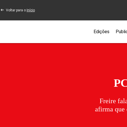
Voltar para o
Início
Edições
Publi
PC
Freire fal
afirma que 