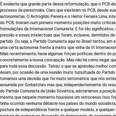
É evidente que grande parte dessa reformulação, que o PCB de
processo da perestroika. Claro que existiram no PCB, desde su
autonomistas. O Astrogildo Pereira e o Heitor Ferreira Lima, in
do PCB, tiveram num primeiro momento posições muito críticas
formulações da Internacional Comunista. E foi tão significativo
pressão e esses intelectuais que foram, inclusive, demitidos d
partido. Ou seja, o Partido Comunista aqui no Brasil tentou, e
uma certa autonomia frente à matriz que vinha da III Internaci
Mais recentemente, havia algumas forças políticas dentro do pa
concretamente a nossa concepção. Mas não há como negar que 
para toda essa discussão. Talvez o que se aprendeu melhor com a
Assim, por ocasião de uma reunião muito tumultuada do Partido
tomamos uma decisão que foi muito sintomática: que nós está
assumida por Gorbatchev mas que, independentemente do resul
do Partido Comunista da União Soviética, adotaríamos a posição
mesmo que naquele momento houvesse um retrocesso Isso foi
tinha ocorrido nenhuma débâcle nos países do mundo socialista,
postura de independência frente a qualquer modelo, a qualquer
postura de avançar na discussão da democracia, da economia do