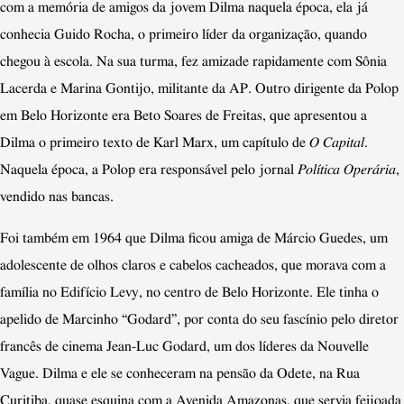
com a memória de amigos da jovem Dilma naquela época, ela já
conhecia Guido Rocha, o primeiro líder da organização, quando
chegou à escola. Na sua turma, fez amizade rapidamente com Sônia
Lacerda e Marina Gontijo, militante da AP. Outro dirigente da Polop
em Belo Horizonte era Beto Soares de Freitas, que apresentou a
Dilma o primeiro texto de Karl Marx, um capítulo de
O Capital
.
Naquela época, a Polop era responsável pelo jornal
Política Operária
,
vendido nas bancas.
Foi também em 1964 que Dilma ficou amiga de Márcio Guedes, um
adolescente de olhos claros e cabelos cacheados, que morava com a
família no Edifício Levy, no centro de Belo Horizonte. Ele tinha o
apelido de Marcinho “Godard”, por conta do seu fascínio pelo diretor
francês de cinema Jean-Luc Godard, um dos líderes da Nouvelle
Vague. Dilma e ele se conheceram na pensão da Odete, na Rua
Curitiba, quase esquina com a Avenida Amazonas, que servia feijoada