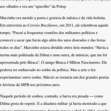
aos sábados e era um “aparelho” da Polop.
Marcinho era metido a poeta e gostava de música e da vida boêmia.
Em entrevista ao
Correio Braziliense
, em 2011, ele relembrou aquele
tempo: “Passei a frequentar reuniões dos militantes políticos e
comecei a sacar que havia algo além dos anos dourados e das festas
todos os dias”. Marcinho estava dividido entre dois mundos: “Havia a
turma mais politizada da Dilma e uma outra, de músicos, que me foi
apresentada pelo Bituca”. O amigo Bituca é Milton Nascimento. Ele
poderia ter embarcado no sonho da política. Mas a arte o fez
experimentar outro sonho. Márcio se tornaria um dos grandes poetas
e letristas da MPB nos próximos anos.
Naquele período de sonhos, contudo, a barra era pesada — como
Dilma gosta de repetir. E a ditadura militar já havia mostrado a que
veio nos primeiros momentos daquele março e abril de 1964, quando