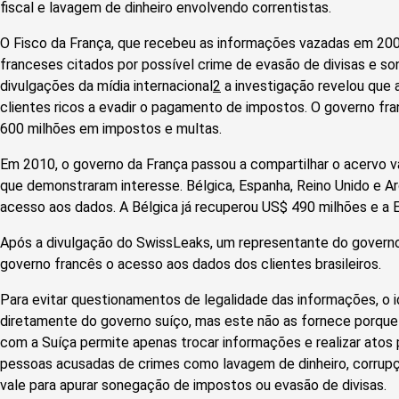
fiscal e lavagem de dinheiro envolvendo correntistas.
O Fisco da França, que recebeu as informações vazadas em 2008
franceses citados por possível crime de evasão de divisas e 
divulgações da mídia internacional
2
a investigação revelou que a
clientes ricos a evadir o pagamento de impostos. O governo fr
600 milhões em impostos e multas.
Em 2010, o governo da França passou a compartilhar o acervo
que demonstraram interesse. Bélgica, Espanha, Reino Unido e Arg
acesso aos dados. A Bélgica já recuperou US$ 490 milhões e a 
Após a divulgação do SwissLeaks, um representante do governo b
governo francês o acesso aos dados dos clientes brasileiros.
Para evitar questionamentos de legalidade das informações, o id
diretamente do governo suíço, mas este não as fornece porque
com a Suíça permite apenas trocar informações e realizar atos p
pessoas acusadas de crimes como lavagem de dinheiro, corrupç
vale para apurar sonegação de impostos ou evasão de divisas.