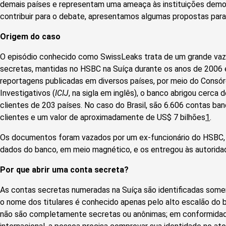
demais países e representam uma ameaça às instituições democ
contribuir para o debate, apresentamos algumas propostas para
Origem do caso
O episódio conhecido como SwissLeaks trata de um grande va
secretas, mantidas no HSBC na Suíça durante os anos de 2006
reportagens publicadas em diversos países, por meio do Consórc
Investigativos (
ICIJ
, na sigla em inglês), o banco abrigou cerca
clientes de 203 países. No caso do Brasil, são 6.606 contas ba
clientes e um valor de aproximadamente de US$ 7 bilhões
1
.
Os documentos foram vazados por um ex-funcionário do HSBC, He
dados do banco, em meio magnético, e os entregou às autorid
Por que abrir uma conta secreta?
As contas secretas numeradas na Suíça são identificadas some
o nome dos titulares é conhecido apenas pelo alto escalão do b
não são completamente secretas ou anônimas; em conformidade