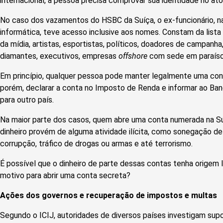
internacional, a pessoa precisa comprovar sua identidade no at
No caso dos vazamentos do HSBC da Suíça, o ex-funcionário, n
informática, teve acesso inclusive aos nomes. Constam da lista
da mídia, artistas, esportistas, políticos, doadores de campanha,
diamantes, executivos, empresas
offshore
com sede em paraísos 
Em princípio, qualquer pessoa pode manter legalmente uma conta
porém, declarar a conta no Imposto de Renda e informar ao Ban
para outro país.
Na maior parte dos casos, quem abre uma conta numerada na Suí
dinheiro provém de alguma atividade ilícita, como sonegação de 
corrupção, tráfico de drogas ou armas e até terrorismo.
É possível que o dinheiro de parte dessas contas tenha origem lí
motivo para abrir uma conta secreta?
Ações dos governos e recuperação de impostos e multas
Segundo o ICIJ, autoridades de diversos países investigam su