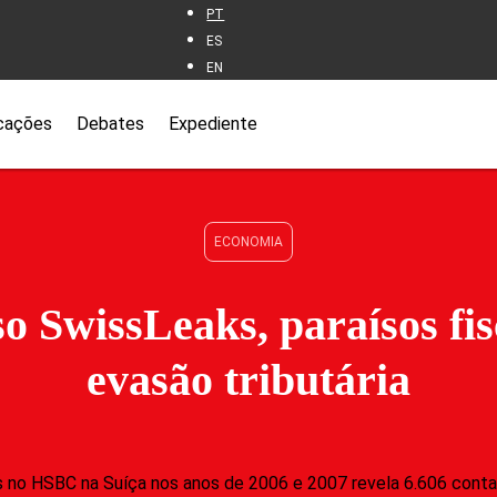
PT
ES
EN
cações
Debates
Expediente
ECONOMIA
o SwissLeaks, paraísos fis
evasão tributária
no HSBC na Suíça nos anos de 2006 e 2007 revela 6.606 contas