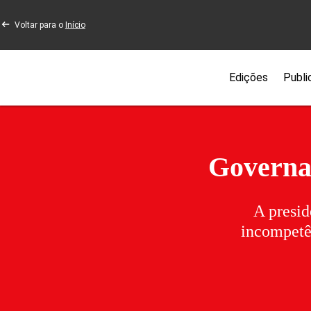
Voltar para o
Início
Edições
Publi
Governab
A presid
incompetên