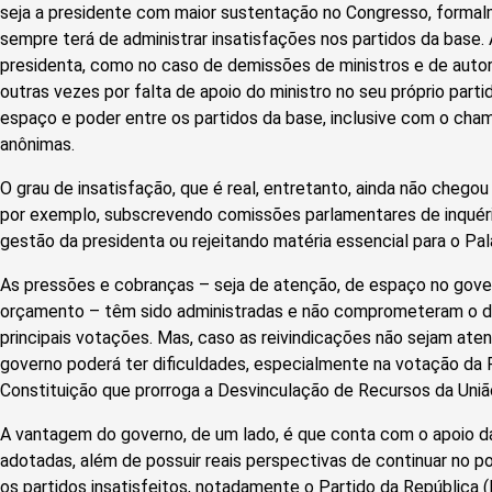
seja a presidente com maior sustentação no Congresso, formalm
sempre terá de administrar insatisfações nos partidos da base
presidenta, como no caso de demissões de ministros e de auto
outras vezes por falta de apoio do ministro no seu próprio partid
espaço e poder entre os partidos da base, inclusive com o ch
anônimas.
O grau de insatisfação, que é real, entretanto, ainda não chego
por exemplo, subscrevendo comissões parlamentares de inquér
gestão da presidenta ou rejeitando matéria essencial para o Pal
As pressões e cobranças – seja de atenção, de espaço no gover
orçamento – têm sido administradas e não comprometeram o 
principais votações. Mas, caso as reivindicações não sejam aten
governo poderá ter dificuldades, especialmente na votação da
Constituição que prorroga a Desvinculação de Recursos da Uniã
A vantagem do governo, de um lado, é que conta com o apoio da
adotadas, além de possuir reais perspectivas de continuar no po
os partidos insatisfeitos, notadamente o Partido da República