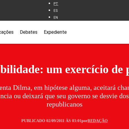
PT
ES
EN
cações
Debates
Expediente
ilidade: um exercício de 
enta Dilma, em hipótese alguma, aceitará ch
cia ou deixará que seu governo se desvie dos
republicanos
PUBLICADO 02/09/2011 ÀS 03:01
por
REDAÇÃO