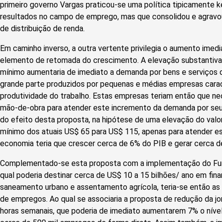
primeiro governo Vargas praticou-se uma política tipicamente
resultados no campo de emprego, mas que consolidou e agravou
de distribuição de renda.
Em caminho inverso, a outra vertente privilegia o aumento ime
elemento de retomada do crescimento. A elevação substantiva d
mínimo aumentaria de imediato a demanda por bens e serviços 
grande parte produzidos por pequenas e médias empresas carac
produtividade do trabalho. Estas empresas teriam então que n
mão-de-obra para atender este incremento da demanda por seus
do efeito desta proposta, na hipótese de uma elevação do valor 
mínimo dos atuais US$ 65 para US$ 115, apenas para atender 
economia teria que crescer cerca de 6% do PIB e gerar cerca d
Complementado-se esta proposta com a implementação do Fund
qual poderia destinar cerca de US$ 10 a 15 bilhões/ ano em fin
saneamento urbano e assentamento agrícola, teria-se então a
de empregos. Ao qual se associaria a proposta de redução da jo
horas semanais, que poderia de imediato aumentarem 7% o nível 