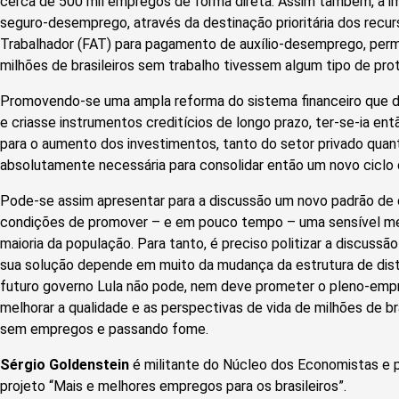
cerca de 500 mil empregos de forma direta. Assim também, a 
seguro-desemprego, através da destinação prioritária dos rec
Trabalhador (FAT) para pagamento de auxílio-desemprego, per
milhões de brasileiros sem trabalho tivessem algum tipo de prot
Promovendo-se uma ampla reforma do sistema financeiro que de
e criasse instrumentos creditícios de longo prazo, ter-se-ia en
para o aumento dos investimentos, tanto do setor privado quan
absolutamente necessária para consolidar então um novo ciclo
Pode-se assim apresentar para a discussão um novo padrão de 
condições de promover – e em pouco tempo – uma sensível mel
maioria da população. Para tanto, é preciso politizar a discuss
sua solução depende em muito da mudança da estrutura de dist
futuro governo Lula não pode, nem deve prometer o pleno-em
melhorar a qualidade e as perspectivas de vida de milhões de br
sem empregos e passando fome.
Sérgio Goldenstein
é militante do Núcleo dos Economistas e p
projeto “Mais e melhores empregos para os brasileiros”.