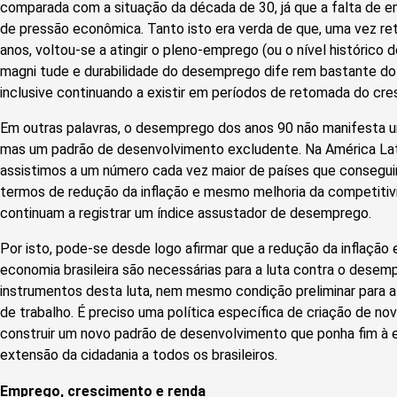
comparada com a situação da década de 30, já que a falta de 
de pressão econômica. Tanto isto era verda de que, uma vez 
anos, voltou-se a atingir o pleno-emprego (ou o nível histórico 
magni tude e durabilidade do desemprego dife rem bastante do 
inclusive continuando a existir em períodos de retomada do cre
Em outras palavras, o desemprego dos anos 90 não manifesta um
mas um padrão de desenvolvimento excludente. Na América Lat
assistimos a um número cada vez maior de países que consegu
termos de redução da inflação e mesmo melhoria da competitivi
continuam a registrar um índice assustador de desemprego.
Por isto, pode-se desde logo afirmar que a redução da inflação
economia brasileira são necessárias para a luta contra o desem
instrumentos desta luta, nem mesmo condição preliminar para 
de trabalho. É preciso uma política específica de criação de n
construir um novo padrão de desenvolvimento que ponha fim à e
extensão da cidadania a todos os brasileiros.
Emprego, crescimento e renda