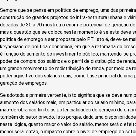
Sempre que se pensa em política de emprego, uma das primeira
construção de grandes projetos de infra-estrutura urbana e viária
décadas de 30 a 70 mostrou o enorme potencial de geração de
mas a questão que se coloca neste momento é se esta deve ser 
política de emprego a ser proposta pelo PT. Isto é, deve-se m
keynesiano de política econômica, em que a retomada do cres
é função do aumento do investimento público, mantendo-se pr
poder de compra dos salários e o perfil de distribuição de rend
um grande movimento de redistribuição de renda, por meio da r
poder aquisitivo dos salários reais, como base principal de uma 
geração de empregos.
Se adotada a primeira vertente, isto significa que se deve num
aumento dos salários reais, em particular do salário mínimo, pa
mão-de-obra não limite as potencialidades de geração de empr
também do setor privado. Isto porque, dada uma disponibilidade 
nesta lógica, quanto maior o valor do salário, menor será o efei
menor será, então, o impacto sobre o nível de emprego do seto