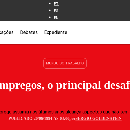
PT
ES
EN
cações
Debates
Expediente
MUNDO DO TRABALHO
mpregos, o principal desaf
rego assumiu nos últimos anos alcança aspectos que não têm
PUBLICADO 20/06/1994 ÀS 03:00
por
SÉRGIO GOLDENSTEIN