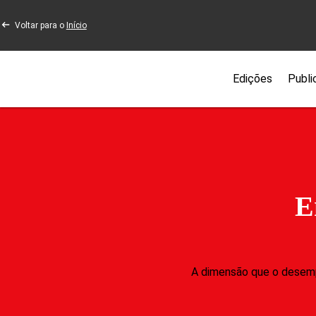
Voltar para o
Início
Edições
Publi
E
A dimensão que o desemp