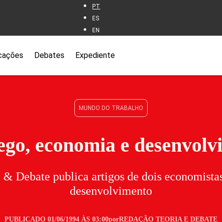
PT
ES
EN
cações
Debates
Expediente
MUNDO DO TRABALHO
go, economia e desenvolv
 & Debate publica artigos de dois economista
desenvolvimento
PUBLICADO 01/06/1994 ÀS 03:00
por
REDAÇÃO TEORIA E DEBATE