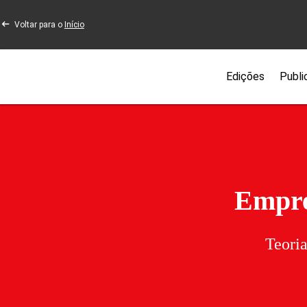
Voltar para o
Início
Edições
Publi
Empre
Teoria