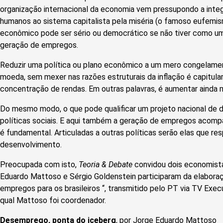
organização internacional da economia vem pressupondo a inte
humanos ao sistema capitalista pela miséria (o famoso eufemis
econômico pode ser sério ou democrático se não tiver como um
geração de empregos.
Reduzir uma política ou plano econômico a um mero congelame
moeda, sem mexer nas razões estruturais da inflação é capitular
concentração de rendas. Em outras palavras, é aumentar ainda m
Do mesmo modo, o que pode qualificar um projeto nacional de 
políticas sociais. E aqui também a geração de empregos acompa
é fundamental. Articuladas a outras políticas serão elas que r
desenvolvimento.
Preocupada com isto,
Teoria & Debate
convidou dois economista
Eduardo Mattoso e Sérgio Goldenstein participaram da elabora
empregos para os brasileiros “, transmitido pelo PT via TV Execu
qual Mattoso foi coordenador.
Desemprego, ponta do iceberg
,
por Jorge Eduardo Mattoso