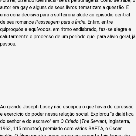
Forster, dizendo identificar-se às personagens: como se sabe, o
autor era gay e alguns de seus livros tematizam a questão. E
uma cena decisiva para a solteirona alude ao episódio central
de seu romance
Passsagem para a Índia
. Enfim, entre
quiproquós e equívocos, em ritmo endiabrado, faz-se alegre e
salutarmente o processo de um período que, para alívio geral, já
passou.
Ao grande Joseph Losey não escapou o que havia de opressão
e exercício do poder nessa relação social. Explorou “a dialética
do senhor e do escravo” em
O Criado
(
The Servant
, Inglaterra,
1963, 115 minutos), premiado com vários BAFTA, o Oscar
inglês. O filme mostra como progressivamente tais laços vão