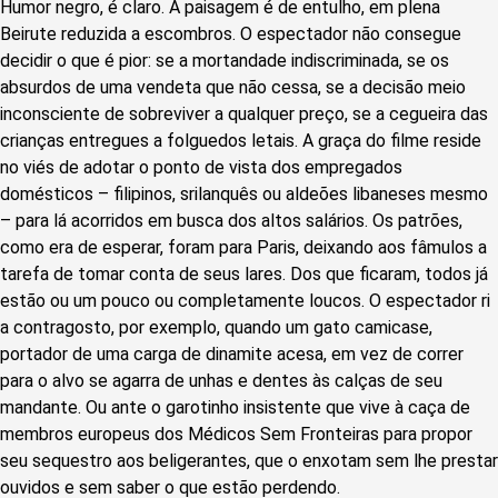
Humor negro, é claro. A paisagem é de entulho, em plena
Beirute reduzida a escombros. O espectador não consegue
decidir o que é pior: se a mortandade indiscriminada, se os
absurdos de uma vendeta que não cessa, se a decisão meio
inconsciente de sobreviver a qualquer preço, se a cegueira das
crianças entregues a folguedos letais. A graça do filme reside
no viés de adotar o ponto de vista dos empregados
domésticos – filipinos, srilanquês ou aldeões libaneses mesmo
– para lá acorridos em busca dos altos salários. Os patrões,
como era de esperar, foram para Paris, deixando aos fâmulos a
tarefa de tomar conta de seus lares. Dos que ficaram, todos já
estão ou um pouco ou completamente loucos. O espectador ri
a contragosto, por exemplo, quando um gato camicase,
portador de uma carga de dinamite acesa, em vez de correr
para o alvo se agarra de unhas e dentes às calças de seu
mandante. Ou ante o garotinho insistente que vive à caça de
membros europeus dos Médicos Sem Fronteiras para propor
seu sequestro aos beligerantes, que o enxotam sem lhe prestar
ouvidos e sem saber o que estão perdendo.