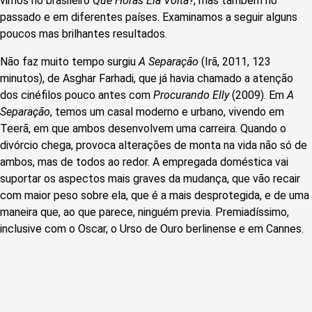
vimos no brasileiro
Que Horas Ela Volta?
, mas também no
passado e em diferentes países. Examinamos a seguir alguns
poucos mas brilhantes resultados.
Não faz muito tempo surgiu
A Separação
(Irã, 2011, 123
minutos), de Asghar Farhadi, que já havia chamado a atenção
dos cinéfilos pouco antes com
Procurando Elly
(2009). Em
A
Separação
, temos um casal moderno e urbano, vivendo em
Teerã, em que ambos desenvolvem uma carreira. Quando o
divórcio chega, provoca alterações de monta na vida não só de
ambos, mas de todos ao redor. A empregada doméstica vai
suportar os aspectos mais graves da mudança, que vão recair
com maior peso sobre ela, que é a mais desprotegida, e de uma
maneira que, ao que parece, ninguém previa. Premiadíssimo,
inclusive com o Oscar, o Urso de Ouro berlinense e em Cannes.