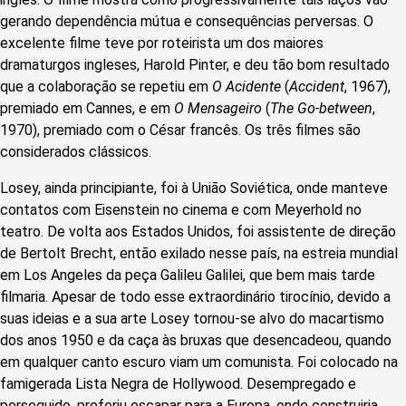
gerando dependência mútua e consequências perversas. O
excelente filme teve por roteirista um dos maiores
dramaturgos ingleses, Harold Pinter, e deu tão bom resultado
que a colaboração se repetiu em
O Acidente
(
Accident
, 1967),
premiado em Cannes, e em
O Mensageiro
(
The Go-between
,
1970), premiado com o César francês. Os três filmes são
considerados clássicos.
Losey, ainda principiante, foi à União Soviética, onde manteve
contatos com Eisenstein no cinema e com Meyerhold no
teatro. De volta aos Estados Unidos, foi assistente de direção
de Bertolt Brecht, então exilado nesse país, na estreia mundial
em Los Angeles da peça Galileu Galilei, que bem mais tarde
filmaria. Apesar de todo esse extraordinário tirocínio, devido a
suas ideias e a sua arte Losey tornou-se alvo do macartismo
dos anos 1950 e da caça às bruxas que desencadeou, quando
em qualquer canto escuro viam um comunista. Foi colocado na
famigerada Lista Negra de Hollywood. Desempregado e
perseguido, preferiu escapar para a Europa, onde construiria