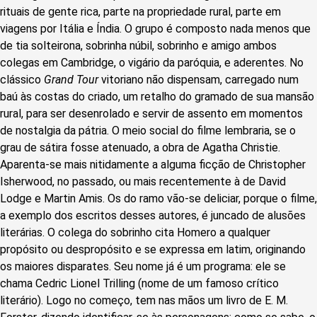
rituais de gente rica, parte na propriedade rural, parte em
viagens por Itália e Índia. O grupo é composto nada menos que
de tia solteirona, sobrinha núbil, sobrinho e amigo ambos
colegas em Cambridge, o vigário da paróquia, e aderentes. No
clássico
Grand Tour
vitoriano não dispensam, carregado num
baú às costas do criado, um retalho do gramado de sua mansão
rural, para ser desenrolado e servir de assento em momentos
de nostalgia da pátria. O meio social do filme lembraria, se o
grau de sátira fosse atenuado, a obra de Agatha Christie.
Aparenta-se mais nitidamente a alguma ficção de Christopher
Isherwood, no passado, ou mais recentemente à de David
Lodge e Martin Amis. Os do ramo vão-se deliciar, porque o filme,
a exemplo dos escritos desses autores, é juncado de alusões
literárias. O colega do sobrinho cita Homero a qualquer
propósito ou despropósito e se expressa em latim, originando
os maiores disparates. Seu nome já é um programa: ele se
chama Cedric Lionel Trilling (nome de um famoso crítico
literário). Logo no começo, tem nas mãos um livro de E. M.