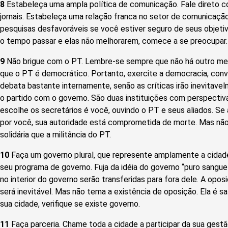
8
Estabeleça uma ampla política de comunicação. Fale direto com
jornais. Estabeleça uma relação franca no setor de comunicaç
pesquisas desfavoráveis se você estiver seguro de seus objetiv
o tempo passar e elas não melhorarem, comece a se preocupar.
9
Não brigue com o PT. Lembre-se sempre que não há outro melho
que o PT é democrático. Portanto, exercite a democracia, conve
debata bastante internamente, senão as críticas irão inevitavel
o partido com o governo. São duas instituições com perspecti
escolhe os secretários é você, ouvindo o PT e seus aliados. Se
por você, sua autoridade está comprometida de morte. Mas nã
solidária que a militância do PT.
10
Faça um governo plural, que represente amplamente a cidad
seu programa de governo. Fuja da idéia do governo “puro sangue
no interior do governo serão transferidas para fora dele. A opos
será inevitável. Mas não tema a existência de oposição. Ela é s
sua cidade, verifique se existe governo.
11
Faça parceria. Chame toda a cidade a participar da sua gestã