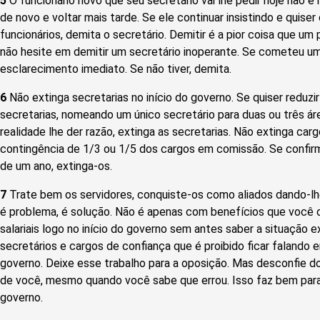
5
O funcionário novo que seu secretário vai lhe pedir hoje não é
de novo e voltar mais tarde. Se ele continuar insistindo e quis
funcionários, demita o secretário. Demitir é a pior coisa que um
não hesite em demitir um secretário inoperante. Se cometeu um
esclarecimento imediato. Se não tiver, demita.
6
Não extinga secretarias no início do governo. Se quiser reduzir
secretarias, nomeando um único secretário para duas ou três ár
realidade lhe der razão, extinga as secretarias. Não extinga car
contingência de 1/3 ou 1/5 dos cargos em comissão. Se confirm
de um ano, extinga-os.
7
Trate bem os servidores, conquiste-os como aliados dando-lh
é problema, é solução. Não é apenas com benefícios que você 
salariais logo no início do governo sem antes saber a situação e
secretários e cargos de confiança que é proibido ficar falando e
governo. Deixe esse trabalho para a oposição. Mas desconfie 
de você, mesmo quando você sabe que errou. Isso faz bem para
governo.