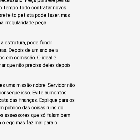
 necessário. Peça para ele pensar
er o tempo todo contratar novos
 prefeito petista pode fazer, mas
a irregularidade peça
 a estrutura, pode fundir
eas. Depois de um ano se a
gos em comissão. O ideal é
ar que não precisa deles depois
es uma missão nobre. Servidor não
consegue isso. Evite aumentos
xata das finanças. Explique para os
m público das coisas ruins do
dos assessores que só falam bem
 o ego mas faz mal para o