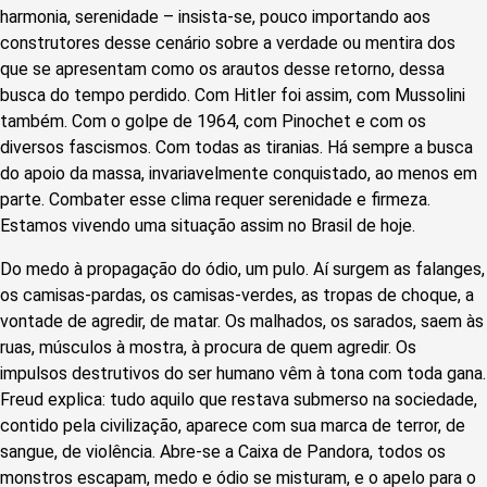
harmonia, serenidade – insista-se, pouco importando aos
construtores desse cenário sobre a verdade ou mentira dos
que se apresentam como os arautos desse retorno, dessa
busca do tempo perdido. Com Hitler foi assim, com Mussolini
também. Com o golpe de 1964, com Pinochet e com os
diversos fascismos. Com todas as tiranias. Há sempre a busca
do apoio da massa, invariavelmente conquistado, ao menos em
parte. Combater esse clima requer serenidade e firmeza.
Estamos vivendo uma situação assim no Brasil de hoje.
Do medo à propagação do ódio, um pulo. Aí surgem as falanges,
os camisas-pardas, os camisas-verdes, as tropas de choque, a
vontade de agredir, de matar. Os malhados, os sarados, saem às
ruas, músculos à mostra, à procura de quem agredir. Os
impulsos destrutivos do ser humano vêm à tona com toda gana.
Freud explica: tudo aquilo que restava submerso na sociedade,
contido pela civilização, aparece com sua marca de terror, de
sangue, de violência. Abre-se a Caixa de Pandora, todos os
monstros escapam, medo e ódio se misturam, e o apelo para o