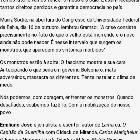
tantos direitos perdidos e garantir a democracia no país.
Muniz Sodré, na abertura do Congresso da Universidade Federal
da Bahia, dia 16 de outubro, lembrou Gramsci: “A crise consiste
precisamente no fato de que o velho está morrendo e o novo
ainda não pode nascer. É nesse intervalo que surgem os
monstros, que aparecem os sintomas mórbidos”.
Os monstros estão à solta. O fascismo mostra a sua cara.
Antecipando o que seria um governo Bolsonaro, mata
adversários, massacra os diferentes. Tenta instalar o clima de
medo.
Nós podemos, com coragem, enfrentar os monstros. Quando
desafiados, soubemos fazê-lo. Com a mobilização do nosso
povo.
Emiliano José
é jornalista e escritor, autor de
Lamarca: O
Capitão da Guerrilha
com Oldack de Miranda,
Carlos Marighella:
O Inimigo Número Um da Ditadura Militar,
Waldir Pires –