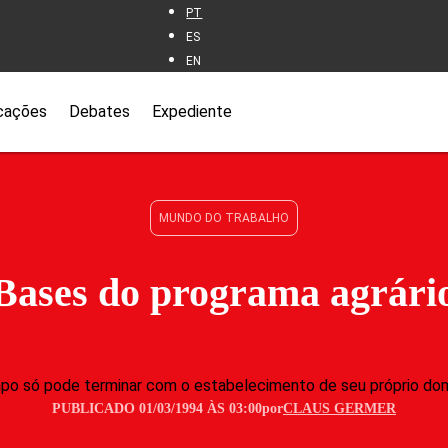
PT
ES
EN
cações
Debates
Expediente
MUNDO DO TRABALHO
Bases do programa agrári
 só pode terminar com o estabelecimento de seu próprio domí
PUBLICADO 01/03/1994 ÀS 03:00
por
CLAUS GERMER