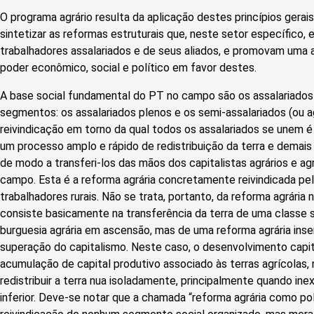
O programa agrário resulta da aplicação destes princípios gerais
sintetizar as reformas estruturais que, neste setor específico,
trabalhadores assalariados e de seus aliados, e promovam uma a
poder econômico, social e político em favor destes.
A base social fundamental do PT no campo são os assalariados r
segmentos: os assalariados plenos e os semi-assalariados (ou ag
reivindicação em torno da qual todos os assalariados se unem é
um processo amplo e rápido de redistribuição da terra e demais
de modo a transferi-los das mãos dos capitalistas agrários e ag
campo. Esta é a reforma agrária concretamente reivindicada p
trabalhadores rurais. Não se trata, portanto, da reforma agrária
consiste basicamente na transferência da terra de uma classe 
burguesia agrária em ascensão, mas de uma reforma agrária ins
superação do capitalismo. Neste caso, o desenvolvimento capit
acumulação de capital produtivo associado às terras agrícolas
redistribuir a terra nua isoladamente, principalmente quando ine
inferior. Deve-se notar que a chamada “reforma agrária como polí