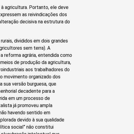
 à agricultura. Portanto, ele deve
 expressem as reivindicações dos
lteração decisiva na estrutura do
urais, divididos em dois grandes
ricultores sem terra). A
 a reforma agrária, entendida como
 meios de produção da agricultura,
roindustriais aos trabalhadores do
elo movimento organizado dos
 na sua versão burguesa, que
senhorial decadente para a
erida em um processo de
alista já promoveu ampla
, não havendo sentido em
xplorada devido à sua qualidade
tica social” não constitui