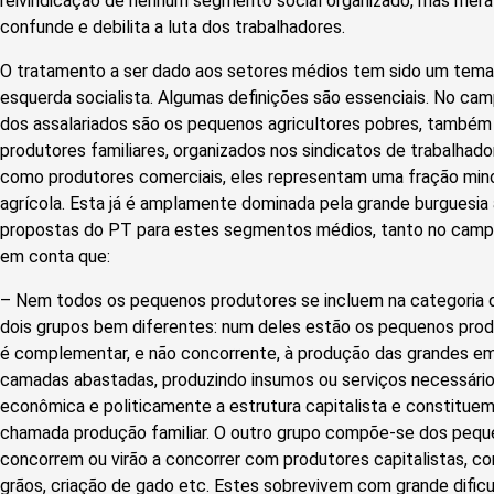
reivindicação de nenhum segmento social organizado, mas mera
confunde e debilita a luta dos trabalhadores.
O tratamento a ser dado aos setores médios tem sido um tema
esquerda socialista. Algumas definições são essenciais. No cam
dos assalariados são os pequenos agricultores pobres, também
produtores familiares, organizados nos sindicatos de trabalhado
como produtores comerciais, eles representam uma fração minor
agrícola. Esta já é amplamente dominada pela grande burguesia ag
propostas do PT para estes segmentos médios, tanto no campo
em conta que:
– Nem todos os pequenos produtores se incluem na categoria d
dois grupos bem diferentes: num deles estão os pequenos produ
é complementar, e não concorrente, à produção das grandes e
camadas abastadas, produzindo insumos ou serviços necessário
econômica e politicamente a estrutura capitalista e constituem
chamada produção familiar. O outro grupo compõe-se dos pequ
concorrem ou virão a concorrer com produtores capitalistas, 
grãos, criação de gado etc. Estes sobrevivem com grande dific