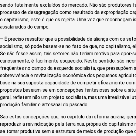
sendo fatalmente excluídos do mercado. Não são produtores fa
processo de desagregação como resultado da expropriação capit
o capitalismo, este é que os rejeita. Uma vez que reconheçam is
assalariados do campo.
– É preciso ressaltar que a possibilidade de aliança com os set
socialismo, só pode basear-se no fato de que, no capitalismo, 
Se não fosse assim, tais setores não teriam motivo para opor-se
curiosamente, é facilmente esquecido. Neste sentido, são inc
freqüentes no campo da esquerda socialista, que pressupõem se
sobrevivência e revitalização econômica dos pequenos agricult
base na sua suposta capacidade de competir eficazmente com 
propostas baseiam-se em concepções fantasiosas sobre a situ
geral, refletem não um projeto socialista, mas uma irrealizável
produção familiar e artesanal do passado.
São estas concepções que, no capítulo da reforma agrária, ger
reproduzir a reivindicação pela terra nua, própria do capitalis
se tornar produtiva sem a estrutura de meios de produção que o