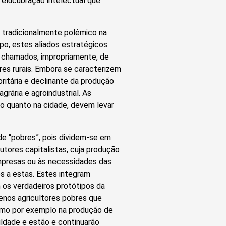
 elucubração intelectual que
 tradicionalmente polêmico na
po, estes aliados estratégicos
 chamados, impropriamente, de
res rurais. Embora se caracterizem
itária e declinante da produção
rária e agroindustrial. As
 quanto na cidade, devem levar
e “pobres”, pois dividem-se em
tores capitalistas, cuja produção
mpresas ou às necessidades das
s a estas. Estes integram
 os verdadeiros protótipos da
enos agricultores pobres que
como por exemplo na produção de
uldade e estão e continuarão