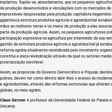
implantou. Supõe-se, absurdamente, que os pequenos agriculto
de produção desenvolvidos e vinculações com os mercados de
imprestáveis desprezadas pela produção capitalista hegemôni
gigantesca estrutura produtiva agrícola e agroindustrial estabe
mãos as melhores terras e os meios de produção a elas associa
parte da produção agrícola. Assim, os pequenos agricultores 
participação expressiva na agricultura por intermédio da sua rei
gestão da estrutura produtiva agrícola e agroindustrial já estab
reforma agrária atualmente reivindicada pelo movimento organiza
constitui a única reivindicação através da qual os setores mé
proletarização inevitável.
Assim, as propostas do Governo Democrático e Popular, destin
pobres, devem ter como diretriz abrir-lhes o acesso às moderna
e agroindustriais, através das reformas estruturais que alteram
globais, no meio agrário.
Claus Germer
é professor da Universidade Federal do Paraná 
Unicamp.