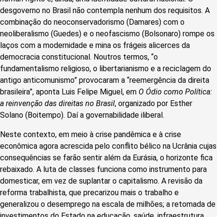
desgoverno no Brasil não contempla nenhum dos requisitos. A
combinação do neoconservadorismo (Damares) com o
neoliberalismo (Guedes) e o neofascismo (Bolsonaro) rompe os
laços com a modernidade e mina os frágeis alicerces da
democracia constitucional. Noutros termos, “o
fundamentalismo religioso, o libertarianismo e a reciclagem do
antigo anticomunismo” provocaram a “reemergência da direita
brasileira”, aponta Luis Felipe Miguel, em
O Ódio como Política:
a reinvenção das direitas no Brasil
, organizado por Esther
Solano (Boitempo). Daí a governabilidade iliberal.
Neste contexto, em meio à crise pandêmica e à crise
econômica agora acrescida pelo conflito bélico na Ucrânia cujas
consequências se farão sentir além da Eurásia, o horizonte fica
rebaixado. A luta de classes funciona como instrumento para
domesticar, em vez de suplantar o capitalismo. A revisão da
reforma trabalhista, que precarizou mais o trabalho e
generalizou o desemprego na escala de milhões; a retomada de
investimentos do Estado na educação, saúde, infraestrutura,