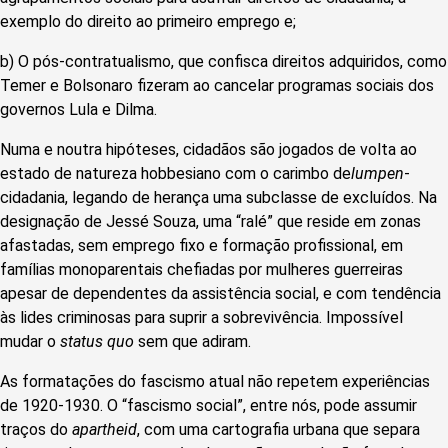
exemplo do direito ao primeiro emprego e;
b) O pós-contratualismo, que confisca direitos adquiridos, como
Temer e Bolsonaro fizeram ao cancelar programas sociais dos
governos Lula e Dilma.
Numa e noutra hipóteses, cidadãos são jogados de volta ao
estado de natureza hobbesiano com o carimbo de
lumpen
-
cidadania, legando de herança uma subclasse de excluídos. Na
designação de Jessé Souza, uma “ralé” que reside em zonas
afastadas, sem emprego fixo e formação profissional, em
famílias monoparentais chefiadas por mulheres guerreiras
apesar de dependentes da assistência social, e com tendência
às lides criminosas para suprir a sobrevivência. Impossível
mudar o
status quo
sem que adiram.
As formatações do fascismo atual não repetem experiências
de 1920-1930. O “fascismo social”, entre nós, pode assumir
traços do
apartheid
, com uma cartografia urbana que separa