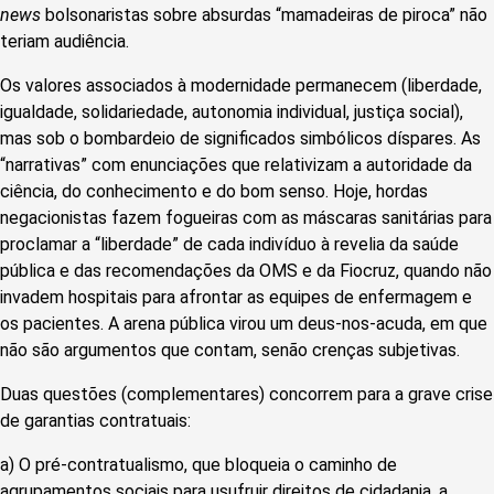
news
bolsonaristas sobre absurdas “mamadeiras de piroca” não
teriam audiência.
Os valores associados à modernidade permanecem (liberdade,
igualdade, solidariedade, autonomia individual, justiça social),
mas sob o bombardeio de significados simbólicos díspares. As
“narrativas” com enunciações que relativizam a autoridade da
ciência, do conhecimento e do bom senso. Hoje, hordas
negacionistas fazem fogueiras com as máscaras sanitárias para
proclamar a “liberdade” de cada indivíduo à revelia da saúde
pública e das recomendações da OMS e da Fiocruz, quando não
invadem hospitais para afrontar as equipes de enfermagem e
os pacientes. A arena pública virou um deus-nos-acuda, em que
não são argumentos que contam, senão crenças subjetivas.
Duas questões (complementares) concorrem para a grave crise
de garantias contratuais:
a) O pré-contratualismo, que bloqueia o caminho de
agrupamentos sociais para usufruir direitos de cidadania, a