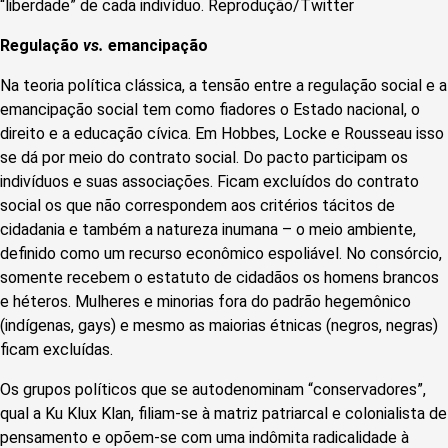
“liberdade” de cada indivíduo. Reprodução/Twitter
Regulação
vs.
emancipação
Na teoria política clássica, a tensão entre a regulação social e a
emancipação social tem como fiadores o Estado nacional, o
direito e a educação cívica. Em Hobbes, Locke e Rousseau isso
se dá por meio do contrato social. Do pacto participam os
indivíduos e suas associações. Ficam excluídos do contrato
social os que não correspondem aos critérios tácitos de
cidadania e também a natureza inumana – o meio ambiente,
definido como um recurso econômico espoliável. No consórcio,
somente recebem o estatuto de cidadãos os homens brancos
e héteros. Mulheres e minorias fora do padrão hegemônico
(indígenas, gays) e mesmo as maiorias étnicas (negros, negras)
ficam excluídas.
Os grupos políticos que se autodenominam “conservadores”,
qual a Ku Klux Klan, filiam-se à matriz patriarcal e colonialista de
pensamento e opõem-se com uma indômita radicalidade à