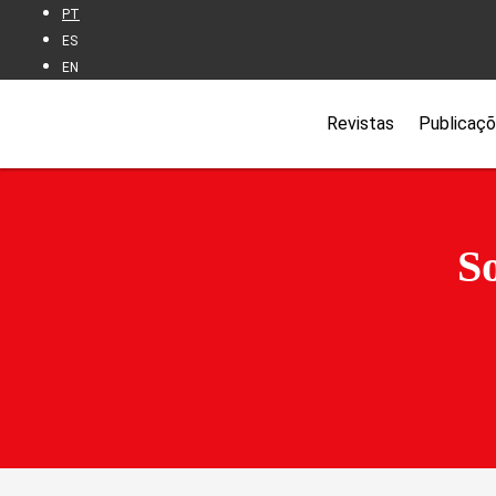
PT
ES
EN
Revistas
Publicaç
S