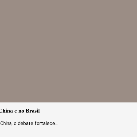
hina e no Brasil
hina, o debate fortalece...