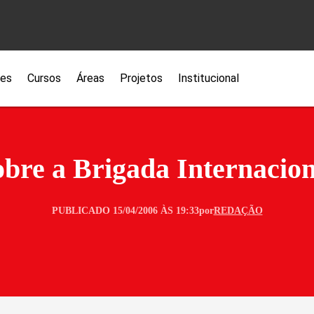
ões
Cursos
Áreas
Projetos
Institucional
obre a Brigada Internacion
PUBLICADO 15/04/2006 ÀS 19:33
por
REDAÇÃO