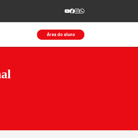
Área do aluno
al