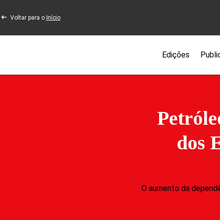
Voltar para o
Início
Edições
Publi
Petróle
dos 
O aumento da dependên