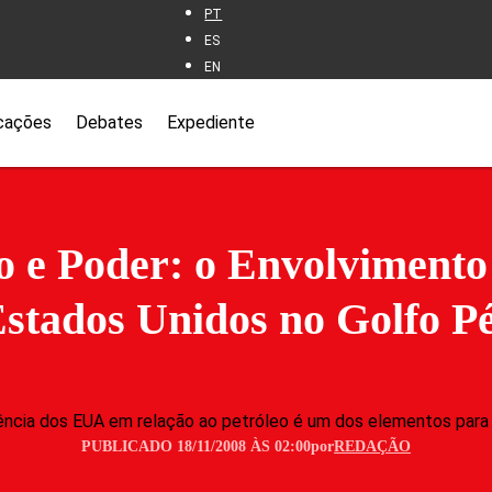
PT
ES
EN
cações
Debates
Expediente
o e Poder: o Envolvimento
Estados Unidos no Golfo Pé
cia dos EUA em relação ao petróleo é um dos elementos para 
PUBLICADO 18/11/2008 ÀS 02:00
por
REDAÇÃO