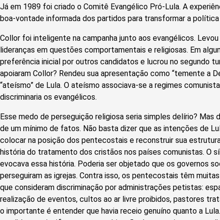
Já em 1989 foi criado o Comitê Evangélico Pró-Lula. A experiên
boa-vontade informada dos partidos para transformar a política
Collor foi inteligente na campanha junto aos evangélicos. Levo
lideranças em questões comportamentais e religiosas. Em algum
preferência inicial por outros candidatos e lucrou no segundo tu
apoiaram Collor? Rendeu sua apresentação como “temente a D
“ateísmo” de Lula. O ateísmo associava-se a regimes comunistas
discriminaria os evangélicos.
Esse medo de perseguição religiosa seria simples delírio? Mas 
de um mínimo de fatos. Não basta dizer que as intenções de L
colocar na posição dos pentecostais e reconstruir sua estrutura 
história do tratamento dos cristãos nos países comunistas. O 
evocava essa história. Poderia ser objetado que os governos soci
perseguiram as igrejas. Contra isso, os pentecostais têm muitas 
que consideram discriminação por administrações petistas: esp
realização de eventos, cultos ao ar livre proibidos, pastores 
o importante é entender que havia receio genuíno quanto a Lula