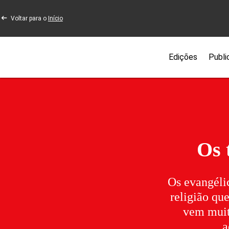
Voltar para o
Início
Edições
Publi
Os 
Os evangélic
religião qu
vem muita
a