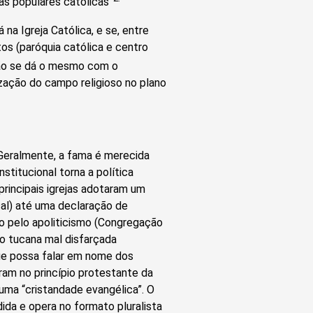
as populares católicas”
a Igreja Católica, e se, entre
os (paróquia católica e centro
ão se dá o mesmo com o
zação do campo religioso no plano
Geralmente, a fama é merecida
nstitucional torna a política
principais igrejas adotaram um
sal) até uma declaração de
o pelo apoliticismo (Congregação
ão tucana mal disfarçada
ue possa falar em nome dos
ram no princípio protestante da
ma “cristandade evangélica”. O
dida e opera no formato pluralista