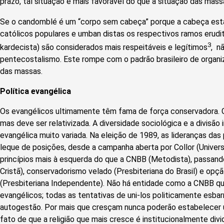
prazo, tal situação é mais favorável do que a situação das mass
Se o candomblé é um “corpo sem cabeça” porque a cabeça está n
católicos populares e umban distas os respectivos ramos erudit
3
kardecista) são considerados mais respeitáveis e legítimos
, n
pentecostalismo. Este rompe com o padrão brasileiro de organi
das massas.
Política evangélica
Os evangélicos ultimamente têm fama de força conservadora. 
mas deve ser relativizada. A diversidade sociológica e a divisão i
evangélica muito variada. Na eleição de 1989, as lideranças das 
leque de posições, desde a campanha aberta por Collor (Univer
princípios mais à esquerda do que a CNBB (Metodista), passand
Cristã), conservadorismo velado (Presbiteriana do Brasil) e opç
(Presbiteriana Independente). Não há entidade como a CNBB q
evangélicos; todas as tentativas de uni-los politicamente esbar
autogestão. Por mais que cresçam nunca poderão estabelecer u
fato de que a religião que mais cresce é institucionalmente divi