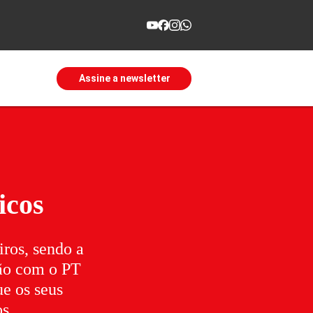
Assine a newsletter
icos
iros, sendo a
ção com o PT
ue os seus
os