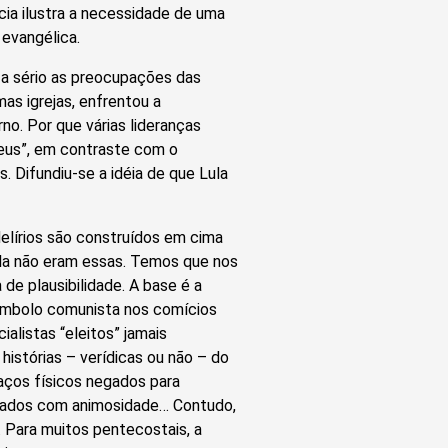
cia ilustra a necessidade de uma
 evangélica.
u a sério as preocupações das
as igrejas, enfrentou a
rno. Por que várias lideranças
eus”, em contraste com o
. Difundiu-se a idéia de que Lula
delírios são construídos em cima
ula não eram essas. Temos que nos
de plausibilidade. A base é a
símbolo comunista nos comícios
alistas “eleitos” jamais
histórias – verídicas ou não – do
aços físicos negados para
tratados com animosidade… Contudo,
. Para muitos pentecostais, a