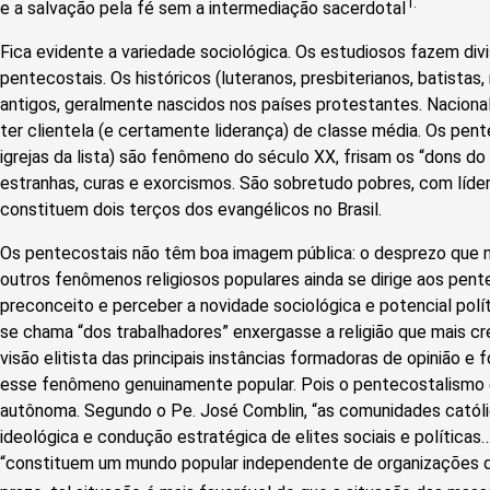
1.
e a salvação pela fé sem a intermediação sacerdotal
Fica evidente a variedade sociológica. Os estudiosos fazem divi
pentecostais. Os históricos (luteranos, presbiterianos, batistas
antigos, geralmente nascidos nos países protestantes. Nacion
ter clientela (e certamente liderança) de classe média. Os pen
igrejas da lista) são fenômeno do século XX, frisam os “dons do
estranhas, curas e exorcismos. São sobretudo pobres, com líde
constituem dois terços dos evangélicos no Brasil.
Os pentecostais não têm boa imagem pública: o desprezo que n
outros fenômenos religiosos populares ainda se dirige aos pent
preconceito e perceber a novidade sociológica e potencial políti
se chama “dos trabalhadores” enxergasse a religião que mais 
visão elitista das principais instâncias formadoras de opinião 
esse fenômeno genuinamente popular. Pois o pentecostalismo é
autônoma. Segundo o Pe. José Comblin, “as comunidades catól
ideológica e condução estratégica de elites sociais e política
“constituem um mundo popular independente de organizações de