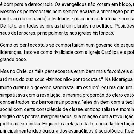
é bom para a democracia. Os evangélicos não votam em bloco, 
Mesmo os pentecostais nem sempre acatam a orientação polític
contrário da umbanda) a lealdade é mais com a doutrina e com 
De fato, em todas as igrejas há um pluralismo político. Posiçõ
seus defensores, principalmente nas igrejas históricas.
Como os pentecostais se comportariam num governo de esque
lideranças, fatores como rivalidade com a Igreja Católica e a p
grande peso.
Mas no Chile, os fiéis pentecostais eram bem mais favoráveis a
4
até mais do que seus vizinhos não-pentecostais
. Na Nicarágua
5
muito durante o governo sandinista, um estudo
estima que um 
simpatizava com a revolução, a mesma proporção do clero católi
concentrados nos bairros mais pobres, “eles dividem com a teol
social com certa consciência de classe, anticapitalista e mor
religião dos pobres marginalizados, sua relação com a revolução
políticas explícitas. Enquanto a relação da teologia da libertaç
principalmente ideológica, a dos evangélicos é sociológica. Ree