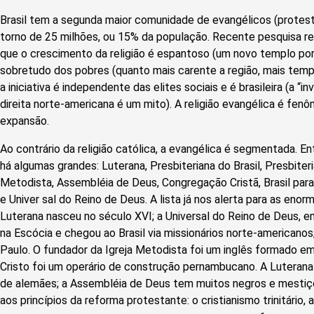
Brasil tem a segunda maior comunidade de evangélicos (protes
torno de 25 milhões, ou 15% da população. Recente pesquisa rea
que o crescimento da religião é espantoso (um novo templo por 
sobretudo dos pobres (quanto mais carente a região, mais templ
a iniciativa é independente das elites sociais e é brasileira (a “i
direita norte-americana é um mito). A religião evangélica é fen
expansão.
Ao contrário da religião católica, a evangélica é segmentada. E
há algumas grandes: Luterana, Presbiteriana do Brasil, Presbiter
Metodista, Assembléia de Deus, Congregação Cristã, Brasil para
e Univer sal do Reino de Deus. A lista já nos alerta para as enor
Luterana nasceu no século XVI; a Universal do Reino de Deus, 
na Escócia e chegou ao Brasil via missionários norte-america
Paulo. O fundador da Igreja Metodista foi um inglês formado em
Cristo foi um operário de construção pernambucano. A Lutera
de alemães; a Assembléia de Deus tem muitos negros e mestiç
aos princípios da reforma protestante: o cristianismo trinitário,