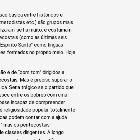
são básica entre históricos e
, metodistas etc.) são grupos mais
alizaram-se há muito, e costumam
tecostais (como as últimas seis
 Espírito Santo” como línguas
res formados no próprio meio. Hoje
ão é de “bom tom” dirigidos a
ecostais. Mas é preciso superar o
ca. Seria trágico se o partido que
cresce entre os pobres com uma
e fosse incapaz de compreender
 religiosidade popular totalmente
icas podem contar com a ajuda
s…” mas os pentecostais
 classes dirigentes. A longo
2.