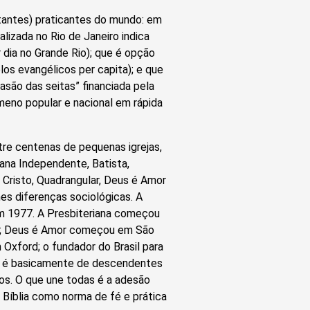
tantes) praticantes do mundo: em
lizada no Rio de Janeiro indica
dia no Grande Rio); que é opção
os evangélicos per capita); e que
nvasão das seitas” financiada pela
ômeno popular e nacional em rápida
ntre centenas de pequenas igrejas,
iana Independente, Batista,
 Cristo, Quadrangular, Deus é Amor
mes diferenças sociológicas. A
em 1977. A Presbiteriana começou
nos; Deus é Amor começou em São
 Oxford; o fundador do Brasil para
na é basicamente de descendentes
os. O que une todas é a adesão
 a Bíblia como norma de fé e prática