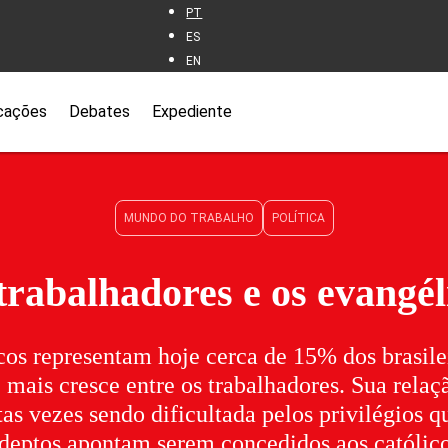
PT
ES
EN
cações
Debates
Expediente
MUNDO DO TRABALHO
POLÍTICA
trabalhadores e os evangél
os representam hoje cerca de 15% dos brasile
e mais cresce entre os trabalhadores. Sua rela
s vezes sendo dificultada pelos privilégios q
deptos apontam serem concedidos aos católic