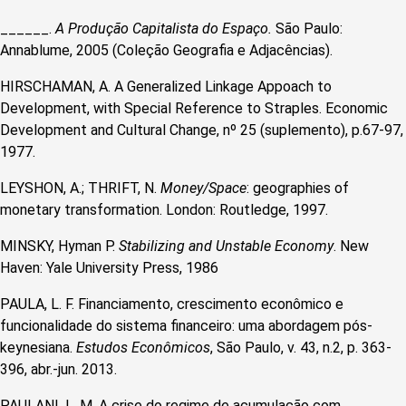
______.
A Produção Capitalista do Espaço.
São Paulo:
Annablume, 2005 (Coleção Geografia e Adjacências).
HIRSCHAMAN, A. A Generalized Linkage Appoach to
Development, with Special Reference to Straples. Economic
Development and Cultural Change, nº 25 (suplemento), p.67-97,
1977.
LEYSHON, A.; THRIFT, N.
Money/Space
: geographies of
monetary transformation. London: Routledge, 1997.
MINSKY, Hyman P.
Stabilizing and Unstable Economy
. New
Haven: Yale University Press, 1986
PAULA, L. F. Financiamento, crescimento econômico e
funcionalidade do sistema financeiro: uma abordagem pós-
keynesiana.
Estudos Econômicos
, São Paulo, v. 43, n.2, p. 363-
396, abr.-jun. 2013.
PAULANI, L. M. A crise do regime de acumulação com