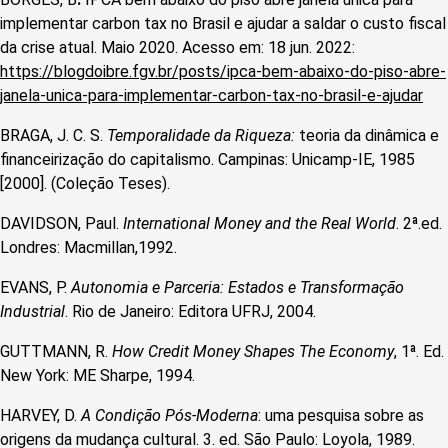
implementar carbon tax no Brasil e ajudar a saldar o custo fiscal
da crise atual. Maio 2020. Acesso em: 18 jun. 2022:
https://blogdoibre.fgv.br/posts/ipca-bem-abaixo-do-piso-abre-
janela-unica-para-implementar-carbon-tax-no-brasil-e-ajudar
BRAGA, J. C. S.
Temporalidade da Riqueza:
teoria da dinâmica e
financeirização do capitalismo. Campinas: Unicamp-IE, 1985
[2000]. (Coleção Teses).
DAVIDSON, Paul.
International Money and the Real World
. 2ª.ed.
Londres: Macmillan,1992.
EVANS, P.
Autonomia e Parceria: Estados e Transformação
Industrial
. Rio de Janeiro: Editora UFRJ, 2004.
GUTTMANN, R.
How Credit Money Shapes The Economy
, 1ª. Ed.
New York: ME Sharpe, 1994.
HARVEY, D.
A Condição Pós-Moderna
: uma pesquisa sobre as
origens da mudança cultural. 3. ed. São Paulo: Loyola, 1989.