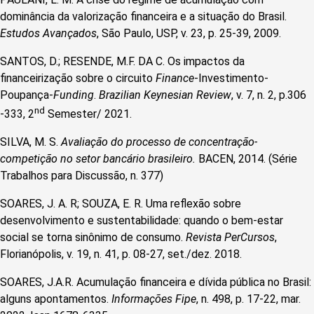
dominância da valorização financeira e a situação do Brasil.
Estudos Avançados
, São Paulo, USP, v. 23, p. 25-39, 2009.
SANTOS, D.; RESENDE, M.F. DA C. Os impactos da
financeirização sobre o circuito
Finance
-Investimento-
Poupança-
Funding
.
Brazilian Keynesian Review
, v. 7, n. 2, p.306
nd
-333, 2
Semester/ 2021.
SILVA, M. S.
Avaliação do processo de concentração-
competição no setor bancário brasileiro.
BACEN, 2014. (Série
Trabalhos para Discussão, n. 377)
SOARES, J. A. R; SOUZA, E. R. Uma reflexão sobre
desenvolvimento e sustentabilidade: quando o bem-estar
social se torna sinônimo de consumo.
Revista PerCursos
,
Florianópolis, v. 19, n. 41, p. 08-27, set./dez. 2018.
SOARES, J.A.R. Acumulação financeira e dívida pública no Brasil:
alguns apontamentos.
Informações Fipe
, n. 498, p. 17-22, mar.