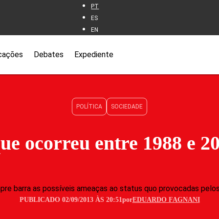
PT
ES
EN
cações
Debates
Expediente
POLÍTICA
SOCIEDADE
ue ocorreu entre 1988 e 2
empre barra as possíveis ameaças ao status quo provocadas pel
PUBLICADO 02/09/2013 ÀS 20:51
por
EDUARDO FAGNANI