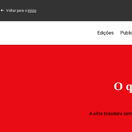
Voltar para o
Início
Edições
Publi
O q
A elite brasileira s