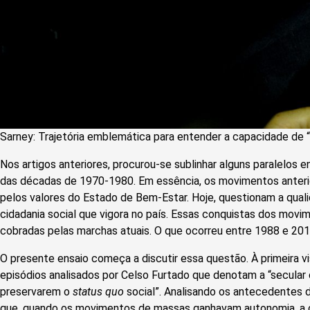
Sarney: Trajetória emblemática para entender a capacidade de 
Nos artigos anteriores, procurou-se sublinhar alguns paralelos e
das décadas de 1970-1980. Em essência, os movimentos anteri
pelos valores do Estado de Bem-Estar. Hoje, questionam a qual
cidadania social que vigora no país. Essas conquistas dos movi
cobradas pelas marchas atuais. O que ocorreu entre 1988 e 20
O presente ensaio começa a discutir essa questão. À primeira vi
episódios analisados por Celso Furtado que denotam a “secular 
preservarem o
status quo
social”. Analisando os antecedentes 
que, quando os movimentos de massas ganhavam autonomia, a cl