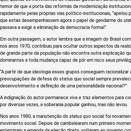
temor de que a porta das reformas da modernização institucion
rapidamente pelas próprias vias político-institucionais, “apelou
que estas desempenhassem agora o papel de gendarme do
sta
passava a exigir a eliminação da democracia formal”.
Em outra passagem, o autor lembra que a imagem do Brasil como
nos anos 1970, contribuiu para ocultar outros aspectos da reali
de grande parte da população não encontra outra explicação qu
dominantes a toda mudança capaz de pôr em risco seus privilégi
“A partir de que ideologia esses grupos conseguem racionalizar a
preocupações de defesa do status quo social sempre prevalec
desenvolvimento e definição de uma personalidade nacional?”
A indignação do autor permanece viva e traz elementos para c
por diversas vezes, a soberania popular ganhou, mas não levou.
Nos anos 1980, a manutenção do
status quo
social foi novamen
movimento social. Depois de cambalearem num primeiro moment
enterraram a emenda da eleição direta, voltaram ao governo c