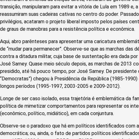
transição, manipularam para evitar a vitória de Lula em 1989 e, a
reassumiram suas cadeiras cativas no centro do poder. Passado
privilégios, acataram o projeto liberal imposto pelos países cent
de graus de manobras para a resistência política e econômica.
Aqui, abro parênteses para apresentar uma caricatura emblemá
de “mudar para permanecer”. Observe-se que as marchas das 
contra a ditadura militar, cuja base de sustentação era dada po
José Sarney. Quase meio século depois, as marchas de 2013 co
presidido, até há pouco tempo, por José Sarney. De presidente d
“Democratas”) chegou à Presidência da República (1985-1990) 
longos períodos (1995-1997, 2003-2005 e 2009-2012).
Longe de ser caso isolado, essa trajetória é emblemática da fa
política de mimetizar comportamentos para representar os in
(econômico, político, midiático), em cada conjuntura.
Observe-se o paradoxo que há em políticos identificados com a
democrática; ou, ainda, o fato de partidos políticos identifica