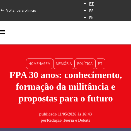
PT
Voltar para o
Início
ES
EN
HOMENAGEM
MEMÓRIA
POLÍTICA
PT
FPA 30 anos: conhecimento,
formação da militância e
propostas para o futuro
publicado 11/05/2026 às 16:43
por
Redação Teoria e Debate