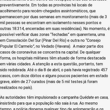
preventivamente. Em todas as províncias há locais de
acolhimento para recém-chegados assintomáticos, que
permanecem por duas semanas em monitoramento (mais de 3
mil pessoas se encontram em isolamento nesses pontos e
outras 18.314, encerradas em suas residências). No momento, é
possível verificar duas zonas “fechadas” em quarentena, uma
em Consolación Del Sur (Pinar Del Río) e outra no “Consejo
Popular El Carmelo
”,
no Vedado (Havana). A maior parte dos
casos de coronavírus se concentra na capital. De qualquer
forma, os hospitais militares têm atuado de forma destacada
em várias cidades. A atenção a esta questão, portanto, tem
sido redobrada. Até o dia 8 de abril, o país havia registrado 457
casos, com doze óbitos e alguns poucos pacientes em estado
grave, além de 27 curados (mais de 5 mil testes já foram
realizados no país).
As autoridades têm impulsionado a campanha
Quédate en casa,
insistindo para que a população não saia à rua. Ao mesmo
tempo, a polícia dispersa qualquer tipo de aglomeração e os