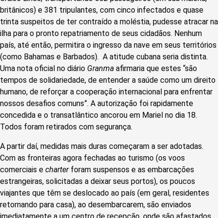
britânicos) e 381 tripulantes, com cinco infectados e quase
trinta suspeitos de ter contraído a moléstia, pudesse atracar na
ilha para o pronto repatriamento de seus cidadãos. Nenhum
país, até então, permitira o ingresso da nave em seus territórios
(como Bahamas e Barbados). A atitude cubana seria distinta.
Uma nota oficial no diário
Granma
afirmaria que estes “são
tempos de solidariedade, de entender a saúde como um direito
humano, de reforçar a cooperação internacional para enfrentar
nossos desafios comuns”. A autorização foi rapidamente
concedida e o transatlântico ancorou em Mariel no dia 18.
Todos foram retirados com segurança.
A partir daí, medidas mais duras começaram a ser adotadas.
Com as fronteiras agora fechadas ao turismo (os voos
comerciais e
charter
foram suspensos e as embarcações
estrangeiras, solicitadas a deixar seus portos), os poucos
viajantes que têm se deslocado ao país (em geral, residentes
retornando para casa), ao desembarcarem, são enviados
imediatamente a um centro de recepção, onde são afastados