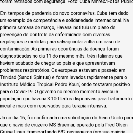
foram retirados com segurança. Foto
: Cuba Minrex/Fotos Públi
Em tempos de pandemia do novo coronavírus, Cuba tem dado
um exemplo de competência e solidariedade internacional. Na
primeira semana de março, Havana instituiu um plano de
prevenção de controle da enfermidade com diversas
regulações e medidas para salvaguardar a ilha em caso de
contaminação. As primeiras ocorrências da doença foram
diagnosticadas no dia 11 do mesmo mês, três italianos que
haviam acabado de chegar ao país e que apresentavam
problemas respiratórios. Os europeus estavam a passeio em
Trinidad (Sancti Spiritus) e foram levados rapidamente para o
Instituto Médico Tropical Pedro Kourí, onde testaram positivo
para o Covid-19. O governo no mesmo momento avisou a
população que haveria 3.100 leitos disponíveis para tratamento
inicial e mais cem reservados para terapia intensiva.
Já no dia 16, foi confirmada uma solicitação do Reino Unido para
que o navio de cruzeiro MS Braemar
,
operado pela Fred Olsen
Cruise Lines, transportando 682 passageiros (em sua maioria,