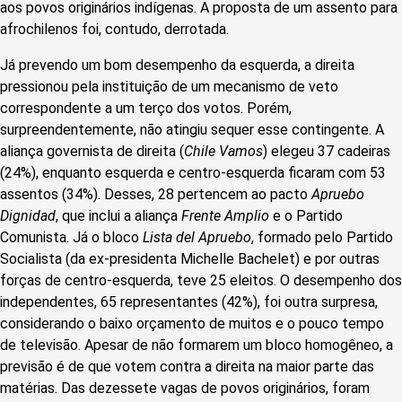
aos povos originários indígenas. A proposta de um assento para
afrochilenos foi, contudo, derrotada.
Já prevendo um bom desempenho da esquerda, a direita
pressionou pela instituição de um mecanismo de veto
correspondente a um terço dos votos. Porém,
surpreendentemente, não atingiu sequer esse contingente. A
aliança governista de direita (
Chile Vamos
) elegeu 37 cadeiras
(24%), enquanto esquerda e centro-esquerda ficaram com 53
assentos (34%). Desses, 28 pertencem ao pacto
Apruebo
Dignidad
, que inclui a aliança
Frente Amplio
e o Partido
Comunista. Já o bloco
Lista del Apruebo
, formado pelo Partido
Socialista (da ex-presidenta Michelle Bachelet) e por outras
forças de centro-esquerda, teve 25 eleitos. O desempenho dos
independentes, 65 representantes (42%), foi outra surpresa,
considerando o baixo orçamento de muitos e o pouco tempo
de televisão. Apesar de não formarem um bloco homogêneo, a
previsão é de que votem contra a direita na maior parte das
matérias. Das dezessete vagas de povos originários, foram