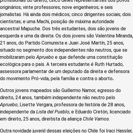
profissionais do direito, cinco deles representantes dos povos
originários; vinte professores; nove engenheiros; e seis
jornalistas. Há ainda dois médicos; cinco dirigentes sociais; dois
cientistas; e uma Machi, posição de máxima autoridade
ancestral Mapuche. Dos três estudantes, dois são jovens de
esquerda e uma da direita. Os dois jovens são Valentina Miranda,
21 anos, do Partido Comunista e Juan José Martín, 25 anos,
situado no segmento dos independentes não neutros, que se
mobilizaram pelo
Apruebo
e que defende uma constituição
ecológica para o país. A terceira estudante é Ruth Hurtado,
assessora parlamentar de um deputado da direita e defensora
do movimento Pró-vida, pela família e contra o aborto
.
Outros jovens mapeados são Guillermo Namor, egresso do
direito, 24 anos, também independente não neutro pelo
Apruebo
; Lisette Vergara, professora de história de 28 anos,
independente da
Lista del Pueblo
; e Eduardo Cretón, licenciado
em direito, 25 anos, direitista da aliança
Chile Vamos
.
Outra novidade juvenil dessas eleições no Chile foi Iraci Hassler,