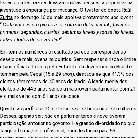
Essas e outras razões levaram muitas pessoas a depositar na
juventude a esperança por mudança. O twitter do poeta
Raúl
Zurita
no domingo 16 de maio apelava diretamente aos jovens:
“
¡Cada voto es um piedrazo al corazón del sistema!
¡Jóvenes
primeras, segundas, cuartas, séptimas líneas y todas las líneas,
todas y todos de pie a votar!
“.
Em termos numéricos o resultado parece corresponder ao
desejo de mais jovens na política. Sem respeitar à risca o limite
etário oficial adotado pelo Estatuto da Juventude no Brasil e
também pela Cepal (15 a 29 anos), destaca-se que 41,3% dos
eleitos têm menos de 40 anos de idade. A idade média dos
eleitos é de 44,5 anos sendo a mais jovem parlamentar com 21
e o mais velho com 81 anos de idade.
Quanto ao
perfil
dos 155 eleitos, são 77 homens e 77 mulheres.
Desses, apenas seis são ex-parlamentares e nove tiveram
participação anterior no governo. Há grande diversidade no que
tange à formação profissional, com destaque para 66