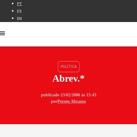
PT
ES
EN
POLÍTICA
Abrev.*
publicado 23/02/2006 às 15:43
por
Perseu Abramo