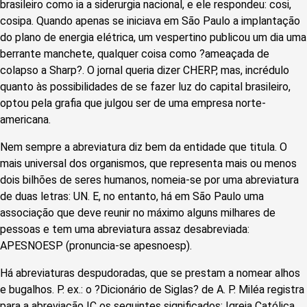
brasileiro como ia a siderurgia nacional, e ele respondeu: cosi,
cosipa. Quando apenas se iniciava em São Paulo a implantação
do plano de energia elétrica, um vespertino publicou um dia uma
berrante manchete, qualquer coisa como ?ameaçada de
colapso a Sharp?. O jornal queria dizer CHERP, mas, incrédulo
quanto às possibilidades de se fazer luz do capital brasileiro,
optou pela grafia que julgou ser de uma empresa norte-
americana.
Nem sempre a abreviatura diz bem da entidade que titula. O
mais universal dos organismos, que representa mais ou menos
dois bilhões de seres humanos, nomeia-se por uma abreviatura
de duas letras: UN. E, no entanto, há em São Paulo uma
associação que deve reunir no máximo alguns milhares de
pessoas e tem uma abreviatura assaz desabreviada:
APESNOESP (pronuncia-se apesnoesp).
Há abreviaturas despudoradas, que se prestam a nomear alhos
e bugalhos. P. ex.: o ?Dicionário de Siglas? de A. P. Miléa registra
para a abreviação IC os seguintes significados: Igreja Católica,