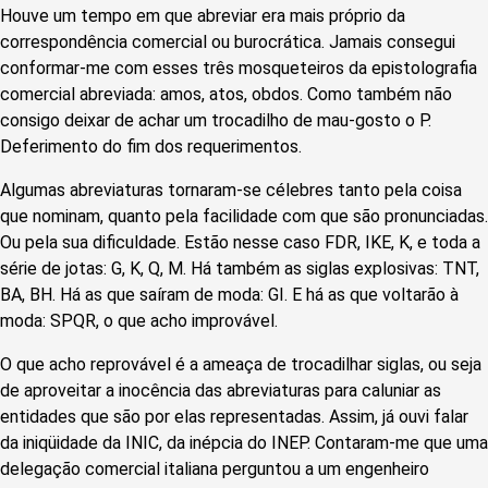
Houve um tempo em que abreviar era mais próprio da
correspondência comercial ou burocrática. Jamais consegui
conformar-me com esses três mosqueteiros da epistolografia
comercial abreviada: amos, atos, obdos. Como também não
consigo deixar de achar um trocadilho de mau-gosto o P.
Deferimento do fim dos requerimentos.
Algumas abreviaturas tornaram-se célebres tanto pela coisa
que nominam, quanto pela facilidade com que são pronunciadas.
Ou pela sua dificuldade. Estão nesse caso FDR, IKE, K, e toda a
série de jotas: G, K, Q, M. Há também as siglas explosivas: TNT,
BA, BH. Há as que saíram de moda: GI. E há as que voltarão à
moda: SPQR, o que acho improvável.
O que acho reprovável é a ameaça de trocadilhar siglas, ou seja
de aproveitar a inocência das abreviaturas para caluniar as
entidades que são por elas representadas. Assim, já ouvi falar
da iniqüidade da INIC, da inépcia do INEP. Contaram-me que uma
delegação comercial italiana perguntou a um engenheiro