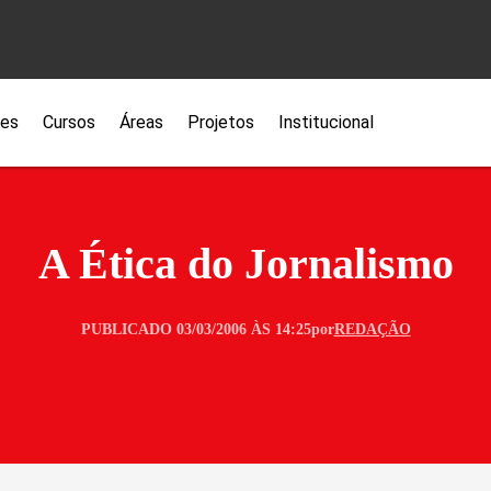
ões
Cursos
Áreas
Projetos
Institucional
A Ética do Jornalismo
PUBLICADO 03/03/2006 ÀS 14:25
por
REDAÇÃO