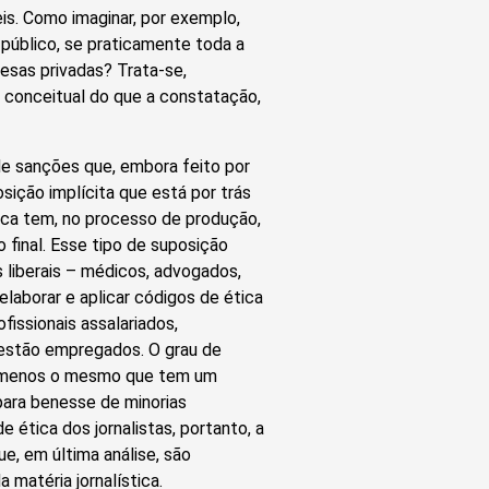
s. Como imaginar, por exemplo,
público, se praticamente toda a
esas privadas? Trata-se,
 conceitual do que a constatação,
de sanções que, embora feito por
osição implícita que está por trás
ica tem, no processo de produção,
o final. Esse tipo de suposição
s liberais – médicos, advogados,
elaborar e aplicar códigos de ética
fissionais assalariados,
 estão empregados. O grau de
 ou menos o mesmo que tem um
para benesse de minorias
e ética dos jornalistas, portanto, a
e, em última análise, são
 matéria jornalística.