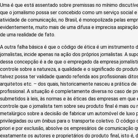
Uma é que está assentado sobre premissas no mínimo discutívei
que o jornalismo possa ser concebido como um serviço social e 
atividade de comunicação, no Brasil, é monopolizada pelas empr
evidentemente, muito mais de uma difusa e imprecisa aspiração
de uma realidade de fato.
A outra falha básica é que o código de ética é um instrumento 
jornalistas, incide apenas na ação dos próprios jornalistas. A sup
dessa concepção é a de que o empregado da empresa jornalíst
controle sobre a natureza, a qualidade e o significado do produt
talvez possa ter validade quando referida aos profissionais dito
arquitetos etc. – dos quais, historicamente nasceu a prática de 
profissional. A situação é completamente diversa no caso de pro
submetidos à leis, às normas e às éticas das empresas em que
controle que o jornalista tem sobre seu produto final é mais
metalúrgico sobre a decisão de fabricar um automóvel de luxo 
privilegiadas ou um ônibus para o transporte coletivo. O código d
priori e por exclusão, absolve os empresários de comunicação qu
exatamente os autores e proprietários do produto final, isto é, da