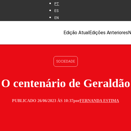
PT
ES
EN
Edição Atual
Edições Anteriores
N
SOCIEDADE
O centenário de Geraldão
PUBLICADO 26/06/2023 ÀS 10:37
por
FERNANDA ESTIMA