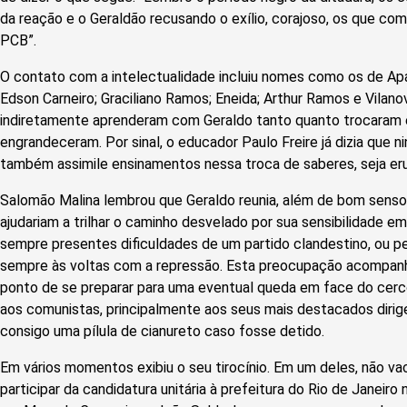
da reação e o Geraldão recusando o exílio, corajoso, os que com
PCB”.
O contato com a intelectualidade incluiu nomes como os de Aparí
Edson Carneiro; Graciliano Ramos; Eneida; Arthur Ramos e Vilano
indiretamente aprenderam com Geraldo tanto quanto trocaram
engrandeceram. Por sinal, o educador Paulo Freire já dizia que
também assimile ensinamentos nessa troca de saberes, seja eru
Salomão Malina lembrou que Geraldo reunia, além de bom senso, o
ajudariam a trilhar o caminho desvelado por sua sensibilidade e
sempre presentes dificuldades de um partido clandestino, ou p
sempre às voltas com a repressão. Esta preocupação acompanho
ponto de se preparar para uma eventual queda em face do cer
aos comunistas, principalmente aos seus mais destacados dirig
consigo uma pílula de cianureto caso fosse detido.
Em vários momentos exibiu o seu tirocínio. Em um deles, não v
participar da candidatura unitária à prefeitura do Rio de Janei