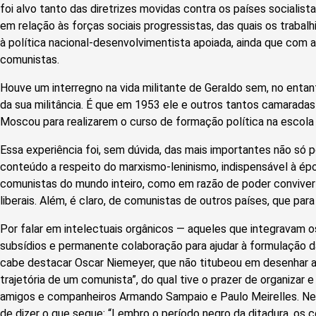
foi alvo tanto das diretrizes movidas contra os países socialis
em relação às forças sociais progressistas, das quais os trabal
à política nacional-desenvolvimentista apoiada, ainda que com 
comunistas.
Houve um interregno na vida militante de Geraldo sem, no entan
da sua militância. É que em 1953 ele e outros tantos camaradas
Moscou para realizarem o curso de formação política na escola 
Essa experiência foi, sem dúvida, das mais importantes não só 
conteúdo a respeito do marxismo-leninismo, indispensável à épo
comunistas do mundo inteiro, como em razão de poder conviver 
liberais. Além, é claro, de comunistas de outros países, que pa
Por falar em intelectuais orgânicos — aqueles que integravam o
subsídios e permanente colaboração para ajudar à formulação d
cabe destacar Oscar Niemeyer, que não titubeou em desenhar a c
trajetória de um comunista”, do qual tive o prazer de organizar e
amigos e companheiros Armando Sampaio e Paulo Meirelles. Nes
de dizer o que segue: “Lembro o período negro da ditadura, os