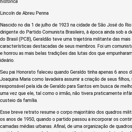
histórica
Lincoln de Abreu Penna
Nascido no dia 1 de julho de 1923 na cidade de São José do Ri
dirigente do Partido Comunista Brasileiro, à época ainda sob a
do Brasil (PCB), Geraldão teve uma trajetória militante das mais
características destacadas de seus membros. Foi um comunist
e honrou as mais belas tradições das lutas dos que empunhar
ideário.
Seu pai Honorato faleceu quando Geraldo tinha apenas 6 anos d
Joaquina Maria como lavadeira assumir a criação de seus filhos,
responsável pela ida de Geraldo para Santos em busca de melho
uma vez que ele, tal como o irmão, não tivera praticamente infân
custeio da família.
Esse breve retrato resume o corpo majoritário dos quadros mil
os anos de 1950, quando o partido passou a incorporar os conti
camadas médias urbanas. Afinal, de uma organização de quadros