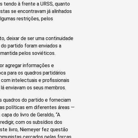
tas tendo à frente a URSS, quanto
histas se encontravam já alinhados
algumas restrições, pelos
to, deixar de ser uma continuidade
 do partido foram enviados a
mantida pelos soviéticos.
por agregar informações e
ca para os quadros partidários
com intelectuais e profissionais
ra lá enviavam os seus membros.
s quadros do partido e forneciam
as políticas em diferentes áreas —
apa do livro de Geraldo, “A
 redigir, com os subsídios dos
te livro, Niemeyer fez questão
 comunistas cercados pelas forças