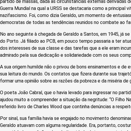
partido de massas, dada as circunstâncias externas derivadas
Guerra Mundial na qual a URSS se destacaria como a principal v
nazifascismo. Foi, como dizia Geraldo, um momento de entusia
democratas de todas as tendências reunidos no combate ao fa
No ano seguinte à chegada de Geraldo a Santos, em 1945, já 
do Porto. Já filiado ao PCB, em pouco tempo passaria a ter atu
dos interesses de sua classe e das tarefas que a ele eram incu
admirado pela sua dedicação e solidariedade com os seus comp
A sua origem humilde não o privou de bons ensinamentos e de e
sua leitura do mundo. Os contatos que fizera durante sua trajetó
formar uma opinião sobre as razões da pobreza e da miséria de 
O poeta João Cabral, que o havia levado para ingressar no partid
ajudou muito a compreender a situação da negritude: “O Filho N
referido livro de Charles Wood que continha denúncias a respeit
Por sinal, sua família havia se engajado no movimento denomina
Geraldo atuavam com alguma regularidade. Era, portanto, costum