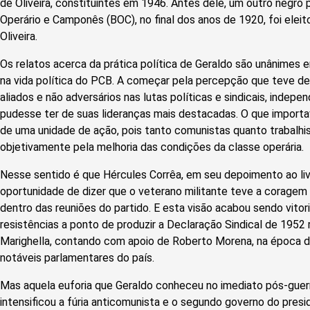
de Oliveira, constituintes em 1946. Antes dele, um outro negro
Operário e Camponês (BOC), no final dos anos de 1920, foi eleit
Oliveira.
Os relatos acerca da prática política de Geraldo são unânimes 
na vida política do PCB. A começar pela percepção que teve de
aliados e não adversários nas lutas políticas e sindicais, inde
pudesse ter de suas lideranças mais destacadas. O que import
de uma unidade de ação, pois tanto comunistas quanto trabal
objetivamente pela melhoria das condições da classe operária.
Nesse sentido é que Hércules Corrêa, em seu depoimento ao liv
oportunidade de dizer que o veterano militante teve a coragem 
dentro das reuniões do partido. E esta visão acabou sendo vito
resistências a ponto de produzir a Declaração Sindical de 1952 re
Marighella, contando com apoio de Roberto Morena, na época 
notáveis parlamentares do país.
Mas aquela euforia que Geraldo conheceu no imediato pós-guerra
intensificou a fúria anticomunista e o segundo governo do pres