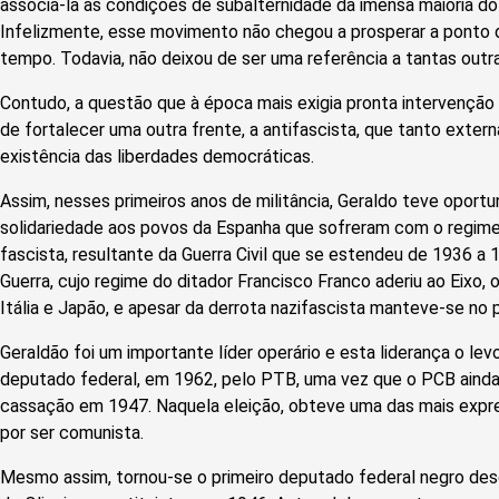
associá-la às condições de subalternidade da imensa maioria d
Infelizmente, esse movimento não chegou a prosperar a ponto 
tempo. Todavia, não deixou de ser uma referência a tantas outras
Contudo, a questão que à época mais exigia pronta intervenção 
de fortalecer uma outra frente, a antifascista, que tanto ext
existência das liberdades democráticas.
Assim, nesses primeiros anos de militância, Geraldo teve oportu
solidariedade aos povos da Espanha que sofreram com o regime
fascista, resultante da Guerra Civil que se estendeu de 1936 a
Guerra, cujo regime do ditador Francisco Franco aderiu ao Eixo, o
Itália e Japão, e apesar da derrota nazifascista manteve-se no
Geraldão foi um importante líder operário e esta liderança o levo
deputado federal, em 1962, pelo PTB, uma vez que o PCB ainda
cassação em 1947. Naquela eleição, obteve uma das mais expr
por ser comunista.
Mesmo assim, tornou-se o primeiro deputado federal negro des