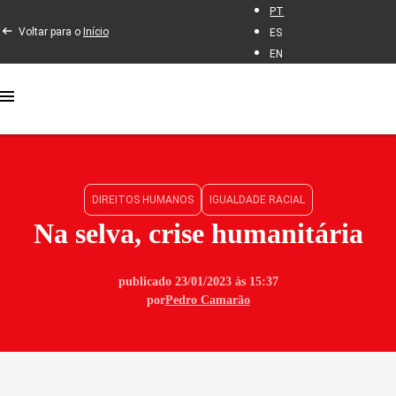
PT
Voltar para o
Início
ES
EN
DIREITOS HUMANOS
IGUALDADE RACIAL
Na selva, crise humanitária
publicado 23/01/2023 às 15:37
por
Pedro Camarão