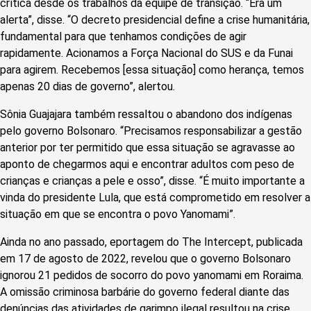
crítica desde os trabalhos da equipe de transição. “Era um
alerta”, disse. “O decreto presidencial define a crise humanitária,
fundamental para que tenhamos condições de agir
rapidamente. Acionamos a Força Nacional do SUS e da Funai
para agirem. Recebemos [essa situação] como herança, temos
apenas 20 dias de governo”, alertou.
Sônia Guajajara também ressaltou o abandono dos indígenas
pelo governo Bolsonaro. “Precisamos responsabilizar a gestão
anterior por ter permitido que essa situação se agravasse ao
aponto de chegarmos aqui e encontrar adultos com peso de
crianças e crianças a pele e osso”, disse. “É muito importante a
vinda do presidente Lula, que está comprometido em resolver a
situação em que se encontra o povo Yanomami”.
Ainda no ano passado, eportagem do The Intercept, publicada
em 17 de agosto de 2022, revelou que o governo Bolsonaro
ignorou 21 pedidos de socorro do povo yanomami em Roraima.
A omissão criminosa barbárie do governo federal diante das
denúncias das atividades de garimpo ilegal resultou na crise