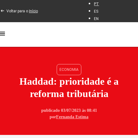
PT
Voltar para o
Início
ES
EN
ECONOMIA
Haddad: prioridade é a
reforma tributária
publicado 03/07/2023 às 08:41
por
Fernanda Estima