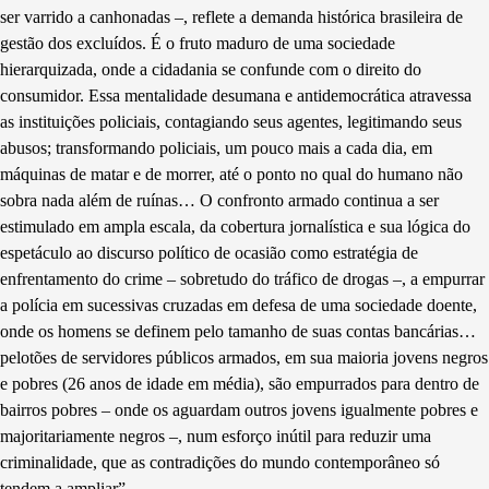
ser varrido a canhonadas –, reflete a demanda histórica brasileira de
gestão dos excluídos. É o fruto maduro de uma sociedade
hierarquizada, onde a cidadania se confunde com o direito do
consumidor. Essa mentalidade desumana e antidemocrática atravessa
as instituições policiais, contagiando seus agentes, legitimando seus
abusos; transformando policiais, um pouco mais a cada dia, em
máquinas de matar e de morrer, até o ponto no qual do humano não
sobra nada além de ruínas… O confronto armado continua a ser
estimulado em ampla escala, da cobertura jornalística e sua lógica do
espetáculo ao discurso político de ocasião como estratégia de
enfrentamento do crime – sobretudo do tráfico de drogas –, a empurrar
a polícia em sucessivas cruzadas em defesa de uma sociedade doente,
onde os homens se definem pelo tamanho de suas contas bancárias…
pelotões de servidores públicos armados, em sua maioria jovens negros
e pobres (26 anos de idade em média), são empurrados para dentro de
bairros pobres – onde os aguardam outros jovens igualmente pobres e
majoritariamente negros –, num esforço inútil para reduzir uma
criminalidade, que as contradições do mundo contemporâneo só
tendem a ampliar”
.