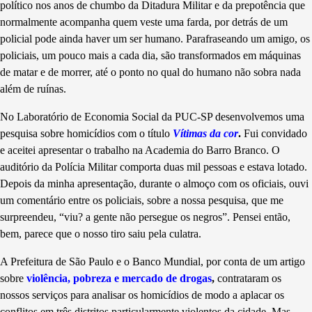
político nos anos de chumbo da Ditadura Militar e da prepotência que
normalmente acompanha quem veste uma farda, por detrás de um
policial pode ainda haver um ser humano. Parafraseando um amigo, os
policiais, um pouco mais a cada dia, são transformados em máquinas
de matar e de morrer, até o ponto no qual do humano não sobra nada
além de ruínas.
No Laboratório de Economia Social da PUC-SP desenvolvemos uma
pesquisa sobre homicídios com o título
Vítimas da cor
.
Fui convidado
e aceitei apresentar o trabalho na Academia do Barro Branco. O
auditório da Polícia Militar comporta duas mil pessoas e estava lotado.
Depois da minha apresentação, durante o almoço com os oficiais, ouvi
um comentário entre os policiais, sobre a nossa pesquisa, que me
surpreendeu, “viu? a gente não persegue os negros”. Pensei então,
bem, parece que o nosso tiro saiu pela culatra.
A Prefeitura de São Paulo e o Banco Mundial, por conta de um artigo
sobre
violência, pobreza e mercado de drogas
,
contrataram os
nossos serviços para analisar os homicídios de modo a aplacar os
conflitos em três distritos particularmente violentos da cidade. Mas