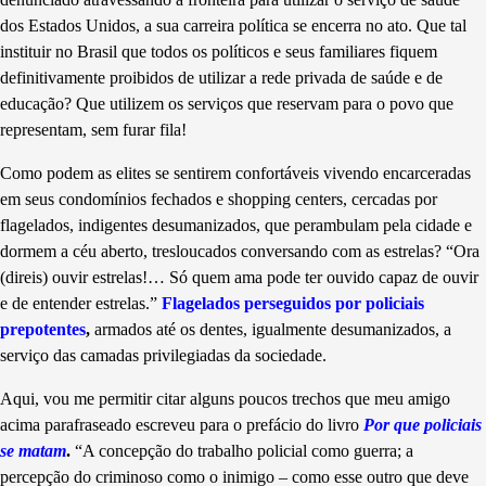
dos Estados Unidos, a sua carreira política se encerra no ato. Que tal
instituir no Brasil que todos os políticos e seus familiares fiquem
definitivamente proibidos de utilizar a rede privada de saúde e de
educação? Que utilizem os serviços que reservam para o povo que
representam, sem furar fila!
Como podem as elites se sentirem confortáveis vivendo encarceradas
em seus condomínios fechados e shopping centers, cercadas por
flagelados, indigentes desumanizados, que perambulam pela cidade e
dormem a céu aberto, tresloucados conversando com as estrelas? “Ora
(direis) ouvir estrelas!…
S
ó quem ama pode ter ouvido capaz de ouvir
e de entender estrelas.”
Flagelados perseguidos por policiais
prepotentes
,
armados até os dentes, igualmente desumanizados, a
serviço das camadas privilegiadas da sociedade.
Aqui, vou me permitir citar alguns poucos trechos que meu amigo
acima parafraseado escreveu para o prefácio do livro
Por que policiais
se matam
.
“A concepção do trabalho policial como guerra; a
percepção do criminoso como o inimigo – como esse outro que deve