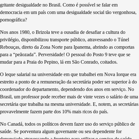
gritante desigualdade no Brasil. Como é possível se falar em
democracia
em
um país com uma desigualdade social tão vergonhosa,
pornográfica?
Nos anos 1980, o Brizola teve a ousadia de desafiar a cultura do
privilégio, disponibilizou transporte público, atravessando o Túnel
Rebouças, direto da Zona Norte para Ipanema, abrindo as comportas
para a “peãozada”
. P
erversidade
! O
pessoal do Posto 9 teve que se
mudar para a Praia do Pepino, lá em São Conrado, coitados.
O leque salarial na universidade em que trabalhei em Nova
Iorque
era
estreito a ponto de a remuneração da secretária poder ser superior à do
coordenador do departamento, dependendo dos anos em serviço. No
Brasil, um professor pode receber mais de
vinte
vezes o salário de uma
secretária que trabalha na mesma universidade. E, notem, as secretárias
provavelmente fazem parte dos 10% mais ricos do país.
No Canadá, todos os políticos devem fazer uso do serviço público de
saúde. Se porventura algum governante ou seu dependente for
denunciado atravessando a fronteira para utilizar o serviço de saúde