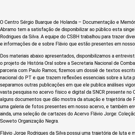
O Centro Sérgio Buarque de Holanda – Documentação e Memóri
Abramo tem a satisfação de disponibilizar ao público esta sing
Rodrigues da Silva. A equipe do CSBH trabalhou para trazer di
e informações de e sobre Flávio que estão presentes em nosso 
Dos materiais abaixo apresentados, disponibilizamos a entrevis
o projeto de História Oral sobre a Secretaria Nacional de Comb
parceria com Paulo Ramos; fizemos um dossiê de textos escritos
nacional do PT e que trazem reflexões essenciais sobre a luta
separamos outras publicações em que ele publica análises vig
vasta pesquisa no acervo físico e digital da SNCR presente no 
alguns documentos que dão mostra da atuação e trajetória de F
uma galeria de fotos presentes em nosso acervo, e também envi
ainda, uma seleção de cartazes do Acervo Flávio Jorge: Coleç
Soweto Organização Negra.
Flávio Jorge Rodrigues da Silva possui uma trajetória de luta e m