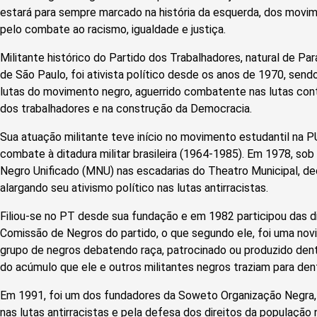
estará para sempre marcado na história da esquerda, dos movimen
pelo combate ao racismo, igualdade e justiça.
Militante histórico do Partido dos Trabalhadores, natural de Par
de São Paulo, foi ativista político desde os anos de 1970, send
lutas do movimento negro, aguerrido combatente nas lutas contra
dos trabalhadores e na construção da Democracia.
Sua atuação militante teve início no movimento estudantil na P
combate à ditadura militar brasileira (1964-1985). Em 1978, s
Negro Unificado (MNU) nas escadarias do Theatro Municipal, de
alargando seu ativismo político nas lutas antirracistas.
Filiou-se no PT desde sua fundação e em 1982 participou das di
Comissão de Negros do partido, o que segundo ele, foi uma novi
grupo de negros debatendo raça, patrocinado ou produzido dentr
do acúmulo que ele e outros militantes negros traziam para dent
Em 1991, foi um dos fundadores da Soweto Organização Negra,
nas lutas antirracistas e pela defesa dos direitos da população 