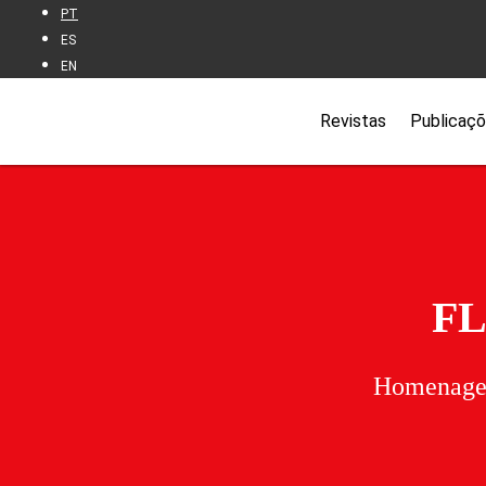
PT
ES
EN
Revistas
Publicaç
FL
Homenagem