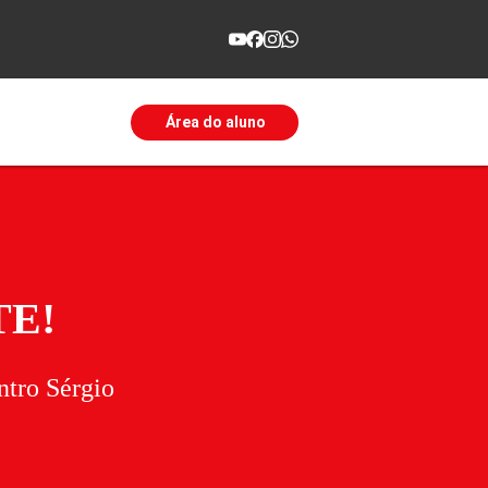
Área do aluno
TE!
tro Sérgio