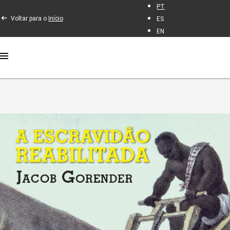
PT
Voltar para o
Início
ES
EN