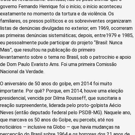
governo Fernando Henrique foi o início; o início aconteceu
exatamente no momento da tortura e da violência. Os
familiares, os presos políticos e os sobreviventes organizaram
listas de denúncias divulgadas no exterior; em 1969, ocorreram
as primeiras denúncias sistemáticas; depois, entre1979 e 1985,
eu pessoalmente pude participar do projeto “Brasil: Nunca
Mais”, que resultou na publicação do primeiro
levantamento sobre o tema no Brasil, sob o patrocínio e apoio
de Dom Paulo Evaristo Arns. Foi uma primeira Comissão
Nacional da Verdade.
O aniversário de 50 anos do golpe, em 2014 foi muito
importante. Por quê? Porque, em 2014, houve uma eleição
presidencial, vencida por Dilma Rousseff, que suscitaria a
reação surpreendente, liderada pelo proto-golpista Aécio
Neves (então deputado federal pelo PSDB-MG). Naquele ano,
que marcava os 50 anos do Golpe, eu percebi, até nos
noticiários — inclusive na Globo — que havia mudanças na
percepção do Brasil sobre 1964 e os horrores dos 21 anos de