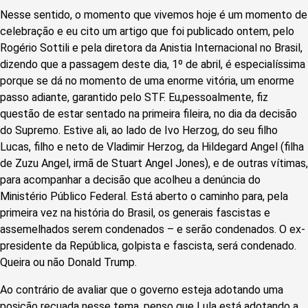
Nesse sentido, o momento que vivemos hoje é um momento de
celebração e eu cito um artigo que foi publicado ontem, pelo
Rogério Sottili e pela diretora da Anistia Internacional no Brasil,
dizendo que a passagem deste dia, 1º de abril, é especialíssima
porque se dá no momento de uma enorme vitória, um enorme
passo adiante, garantido pelo STF. Eu,pessoalmente, fiz
questão de estar sentado na primeira fileira, no dia da decisão
do Supremo. Estive ali, ao lado de Ivo Herzog, do seu filho
Lucas, filho e neto de Vladimir Herzog, da Hildegard Angel (filha
de Zuzu Angel, irmã de Stuart Angel Jones), e de outras vítimas,
para acompanhar a decisão que acolheu a denúncia do
Ministério Público Federal. Está aberto o caminho para, pela
primeira vez na história do Brasil, os generais fascistas e
assemelhados serem condenados – e serão condenados. O ex-
presidente da República, golpista e fascista, será condenado.
Queira ou não Donald Trump.
Ao contrário de avaliar que o governo esteja adotando uma
posição recuada nesse tema, penso que Lula está adotando a