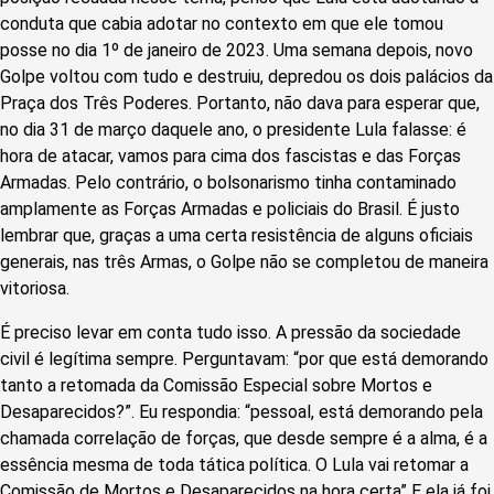
conduta que cabia adotar no contexto em que ele tomou
posse no dia 1º de janeiro de 2023. Uma semana depois, novo
Golpe voltou com tudo e destruiu, depredou os dois palácios da
Praça dos Três Poderes. Portanto, não dava para esperar que,
no dia 31 de março daquele ano, o presidente Lula falasse: é
hora de atacar, vamos para cima dos fascistas e das Forças
Armadas. Pelo contrário, o bolsonarismo tinha contaminado
amplamente as Forças Armadas e policiais do Brasil. É justo
lembrar que, graças a uma certa resistência de alguns oficiais
generais, nas três Armas, o Golpe não se completou de maneira
vitoriosa.
É preciso levar em conta tudo isso. A pressão da sociedade
civil é legítima sempre. Perguntavam: “por que está demorando
tanto a retomada da Comissão Especial sobre Mortos e
Desaparecidos?”. Eu respondia: “pessoal, está demorando pela
chamada correlação de forças, que desde sempre é a alma, é a
essência mesma de toda tática política. O Lula vai retomar a
Comissão de Mortos e Desaparecidos na hora certa” E ela já foi