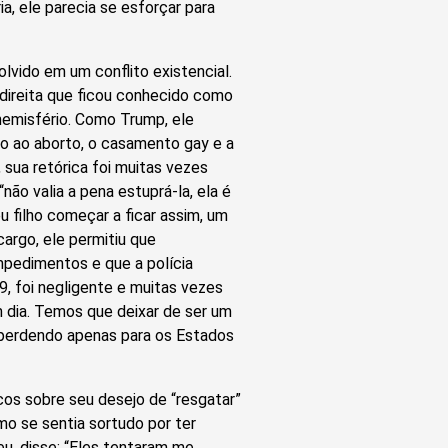
ia, ele parecia se esforçar para
lvido em um conflito existencial.
 direita que ficou conhecido como
hemisfério. Como Trump, ele
to ao aborto, o casamento gay e a
 sua retórica foi muitas vezes
ão valia a pena estuprá-la, ela é
u filho começar a ficar assim, um
argo, ele permitiu que
mpedimentos e que a polícia
, foi negligente e muitas vezes
 dia. Temos que deixar de ser um
, perdendo apenas para os Estados
os sobre seu desejo de “resgatar”
mo se sentia sortudo por ter
u, disse: “Eles tentaram me