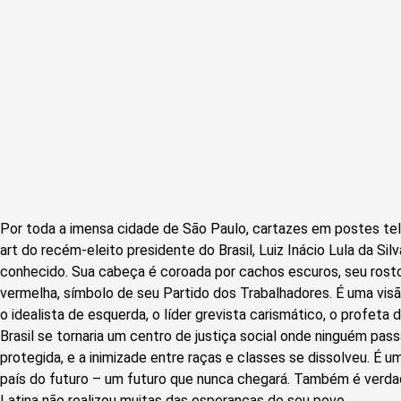
Por toda a imensa cidade de São Paulo, cartazes em postes t
art do recém-eleito presidente do Brasil, Luiz Inácio Lula da Si
conhecido. Sua cabeça é coroada por cachos escuros, seu ros
vermelha, símbolo de seu Partido dos Trabalhadores. É uma visã
o idealista de esquerda, o líder grevista carismático, o profeta
Brasil se tornaria um centro de justiça social onde ninguém passa
protegida, e a inimizade entre raças e classes se dissolveu. É um
país do futuro – um futuro que nunca chegará. Também é verda
Latina não realizou muitas das esperanças de seu povo.