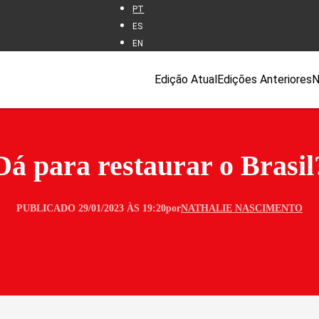
PT
ES
EN
Edição Atual
Edições Anteriores
N
Dá para restaurar o Brasil
PUBLICADO 29/01/2023 ÀS 19:20
por
NATHALIE NASCIMENTO