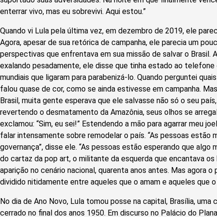
enterrar vivo, mas eu sobrevivi. Aqui estou.”
Quando vi Lula pela última vez, em dezembro de 2019, ele parec
Agora, apesar de sua retórica de campanha, ele parecia um po
perspectivas que enfrentava em sua missão de salvar o Brasil.
exalando pesadamente, ele disse que tinha estado ao telefone
mundiais que ligaram para parabenizá-lo. Quando perguntei quais i
falou quase de cor, como se ainda estivesse em campanha. Mas
Brasil, muita gente esperava que ele salvasse não só o seu país
revertendo o desmatamento da Amazônia, seus olhos se arrega
exclamou: “Sim, eu sei!” Estendendo a mão para agarrar meu joel
falar intensamente sobre remodelar o país. “As pessoas estão 
governança”, disse ele. “As pessoas estão esperando que algo mu
do cartaz da pop art, o militante da esquerda que encantava os 
aparição no cenário nacional, quarenta anos antes. Mas agora o p
dividido nitidamente entre aqueles que o amam e aqueles que 
No dia de Ano Novo, Lula tomou posse na capital, Brasília, uma
cerrado no final dos anos 1950. Em discurso no Palácio do Plana