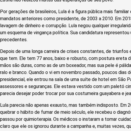
Por gerações de brasileiros, Lula é a figura pública mais familiar
mandatos anteriores como presidente, de 2003 a 2010. Em 2018
lavagem de dinheiro e corrupção. Lula negou qualquer irregularida
um esquema de vingança política. Sua candidatura representou
precedentes.
Depois de uma longa carreira de crises constantes, de triunfos e
que tem. Ele tem 77 anos, baixo e robusto, com postura ereta d
mãos são duras, como as de um boxeador, mas sua pele é pálida
ralo e branco. Quando o vi em novembro passado, poucos dias de
presidencial, ele entrou na sala de uma suíte de hotel em São 
assessores e seguranças. Ele estava vestido com um paletó cinz
parecia desejar poder trocar por sua costumeira guayabera e jea
Lula parecia não apenas exausto, mas também indisposto. Em 2
quebrar o hábito de fumar de meio século, ele recebeu o diagnó
passou por quimioterapia. Os médicos o instaram a tomar cuida
claro que ele os ignorou durante a campanha e, muitas vezes, qu