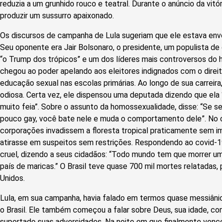
reduzia a um grunhido rouco e teatral. Durante o anúncio da vitór
produzir um sussurro apaixonado.
Os discursos de campanha de Lula sugeriam que ele estava envo
Seu oponente era Jair Bolsonaro, o presidente, um populista de
“o Trump dos trópicos” e um dos líderes mais controversos do 
chegou ao poder apelando aos eleitores indignados com o direi
educação sexual nas escolas primárias. Ao longo de sua carreira,
odiosa. Certa vez, ele dispensou uma deputada dizendo que ela “n
muito feia”. Sobre o assunto da homossexualidade, disse: “Se se
pouco gay, você bate nele e muda o comportamento dele”. No c
corporações invadissem a floresta tropical praticamente sem i
atirasse em suspeitos sem restrições. Respondendo ao covid-19
cruel, dizendo a seus cidadãos: “Todo mundo tem que morrer um
país de maricas.” O Brasil teve quase 700 mil mortes relatadas
Unidos.
Lula, em sua campanha, havia falado em termos quase messiânic
o Brasil. Ele também começou a falar sobre Deus, sua idade, co
suportado suas adversidades. Na noite em que finalmente vence