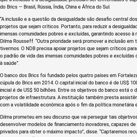
do Brics — Brasil, Rússia, Índia, China e África do Sul.
“A inclusão e a questão da desigualdade são desafio central do
projetos que sejam críticos. Portanto, para reduzir a desiguald
imensas comunidades pobres e excluídas, garantindo acesso à m
Dilma Rousseff. “Outra prioridade será promover a inclusão em 
tivermos. O NDB precisa apoiar projetos que sejam críticos para
o padrão de vida das imensas comunidades pobres e excluídas 
à saúde”.
O banco dos Brics foi fundado pelos quatro países em Fortaleza
cúpula do Brics em 2014. O capital inicial do banco é de US$ 100
inicial é de US$ 50 bilhões. Entre os objetivos do banco está o
projetos de infraestrutura. A instituição também presta assist
com a volatilidade econômica após o fim da política monetária 
Dilma prometeu em seu discurso que vai perseguir tais objetivo
desenvolver modelos de financiamento inovadores, capazes de 
privados para obter o máximo impacto”, disse. “Captaremos re