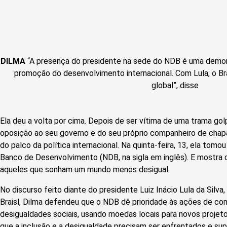
DILMA
“A presença do presidente na sede do NDB é uma demon
promoção do desenvolvimento internacional. Com Lula, o Br
global”, disse
Ela deu a volta por cima. Depois de ser vítima de uma trama gol
oposição ao seu governo e do seu próprio companheiro de chapa,
do palco da política internacional. Na quinta-feira, 13, ela tom
Banco de Desenvolvimento (NDB, na sigla em inglês). E mostra
aqueles que sonham um mundo menos desigual.
No discurso feito diante do presidente Luiz Inácio Lula da Silva
Braisl, Dilma defendeu que o NDB dê prioridade às ações de co
desigualdades sociais, usando moedas locais para novos projeto
que a inclusão e a desigualdade precisam ser enfrentados e su