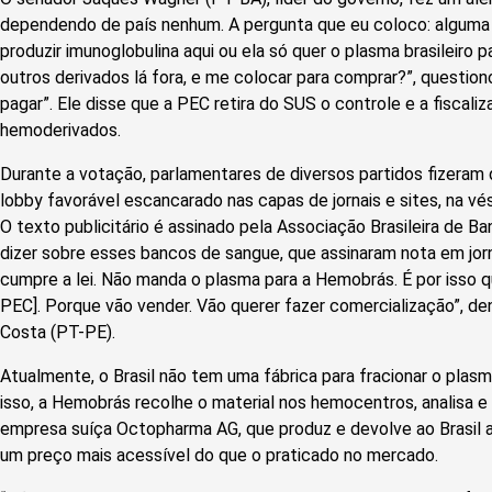
dependendo de país nenhum. A pergunta que eu coloco: alguma e
produzir imunoglobulina aqui ou ela só quer o plasma brasileiro p
outros derivados lá fora, e me colocar para comprar?”, question
pagar”. Ele disse que a PEC retira do SUS o controle e a fiscal
hemoderivados.
Durante a votação, parlamentares de diversos partidos fizeram d
lobby favorável escancarado nas capas de jornais e sites, na v
O texto publicitário é assinado pela Associação Brasileira de 
dizer sobre esses bancos de sangue, que assinaram nota em jorn
cumpre a lei. Não manda o plasma para a Hemobrás. É por isso 
PEC]. Porque vão vender. Vão querer fazer comercialização”, d
Costa (PT-PE).
Atualmente, o Brasil não tem uma fábrica para fracionar o plas
isso, a Hemobrás recolhe o material nos hemocentros, analisa e 
empresa suíça Octopharma AG, que produz e devolve ao Brasil a
um preço mais acessível do que o praticado no mercado.