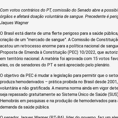
Com votos contrários do PT, comissão do Senado abre a possibi
órgãos e afetará doação voluntária de sangue. Precedente é perig
Jaques Wagner
O Brasil está diante de uma flerte perigoso para a saúde públic
criação de um “mercado de sangue”. A Comissão de Constituiçã
acatou um retrocesso enorme para a política nacional de sangue
Proposta de Emenda à Constituição (PEC) 10/2022, que autoriz
em território nacional. A matéria foi aprovada com 15 votos fav
eles, os de senadores do PT e será apreciado pelo plenário.
O objetivo da PEC é mudar a legislação para permitir que o seto
produza hemoderivados – prática proibida no Brasil desde 2001
voluntária e não gratificada. A mesma norma ainda em vigor de
seja repassado gratuitamente ao Sistema Único de Saúde (SUS).
Hemobrás em pesquisas e na produção de hemoderivados para a
demanda da saúde pública.
O senador Jaques Wagner (PT-BA), líder do governo, fez um alert