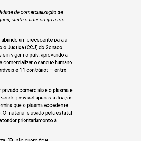
lidade de comercialização de
oso, alerta o líder do governo
a, abrindo um precedente para a
o e Justiça (CCJ) do Senado
 em vigor no país, aprovando a
a comercializar o sangue humano
oráveis e 11 contrários – entre
r privado comercialize o plasma e
, sendo possível apenas a doação
termina que o plasma excedente
 O material é usado pela estatal
tender prioritariamente à
a. “Eu não quero ficar