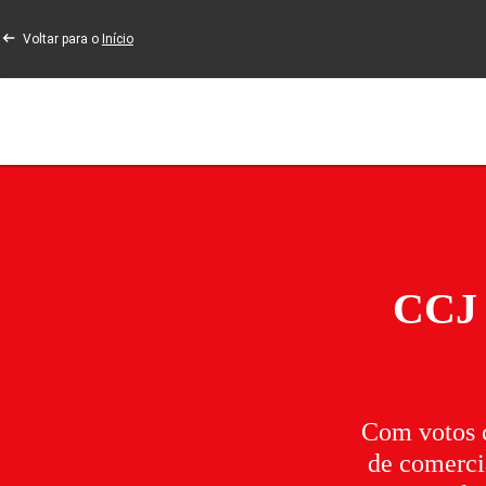
Voltar para o
Início
CCJ 
Com votos c
de comerci