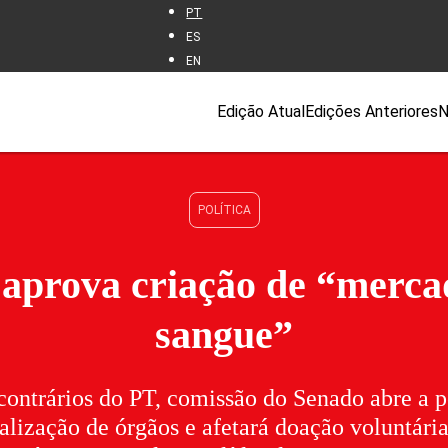
PT
ES
EN
Edição Atual
Edições Anteriores
N
POLÍTICA
aprova criação de “merca
sangue”
ontrários do PT, comissão do Senado abre a p
alização de órgãos e afetará doação voluntária