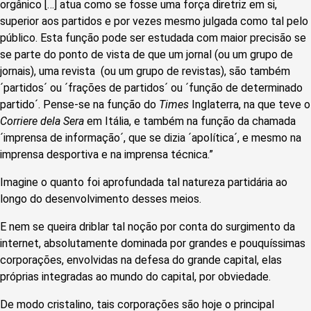
orgânico […] atua como se fosse uma força diretriz em si,
superior aos partidos e por vezes mesmo julgada como tal pelo
público. Esta função pode ser estudada com maior precisão se
se parte do ponto de vista de que um jornal (ou um grupo de
jornais), uma revista (ou um grupo de revistas), são também
´partidos´ ou ´frações de partidos´ ou ´função de determinado
partido´. Pense-se na função do
Times
Inglaterra, na que teve o
Corriere dela Sera
em Itália, e também na função da chamada
´imprensa de informação´, que se dizia ´apolítica´, e mesmo na
imprensa desportiva e na imprensa técnica.”
Imagine o quanto foi aprofundada tal natureza partidária ao
longo do desenvolvimento desses meios.
E nem se queira driblar tal noção por conta do surgimento da
internet, absolutamente dominada por grandes e pouquíssimas
corporações, envolvidas na defesa do grande capital, elas
próprias integradas ao mundo do capital, por obviedade.
De modo cristalino, tais corporações são hoje o principal