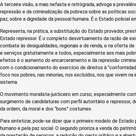
A terceira visão, a mais nefasta e retrógrada, advoga a prevalênc
repressão e da criminalização da pobreza sobre as políticas socia
paz, sobre a dignidade da pessoal humana. É o Estado policial e
Representa, na prática, a substituição do Estado provedor, pres
Estado repressor. É o completo desvirtuamento da razão de exis
combate às desigualdades, regionais e de renda, e na oferta d
e serviços gratuitamente a todos, especialmente aos mais pob
efeitos é o aumento do encarceramento e da repressão criminal,
com o condicionamento do exercício de direitos à “conformida
foco nos pobres, nas minorias, nos excluídos, nos que vivem na
sistema.
O movimento moralista-justiceiro em curso, especialmente cont
surgimento de candidaturas com perfil autoritário e repressor, d
da ordem, da moral e dos “bons” costumes.
Para sintetizar, pode-se dizer que o primeiro modelo de Estado 
humano e pela paz social. O segundo prioriza a venda do patrimô
da prestação de serviços, a redução do gasto público e a abert