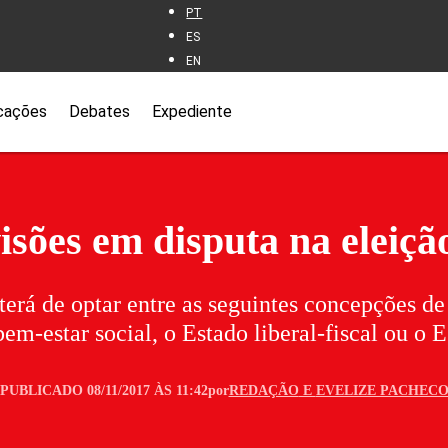
PT
ES
EN
cações
Debates
Expediente
visões em disputa na eleiçã
 terá de optar entre as seguintes concepções de
em-estar social, o Estado liberal-fiscal ou o 
PUBLICADO 08/11/2017 ÀS 11:42
por
REDAÇÃO
E
EVELIZE PACHEC