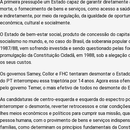
A primeira pressupõe um Estado capaz de garantir diretamente 
morte, o fornecimento de bens e serviços, como acesso a saúde
e indiretamente, por meio da regulação, da igualdade de oport
econômica, cultural e socialmente.
O Estado de bem-estar social, produto de concessão do capita
socialismo no mundo, e, no caso do Brasil, da soberania popular 
1987/88, vem sofrendo investida e sendo questionado pelas f
promulgação da Constituição Cidadã, em 1988, sob a alegação d
os seus custos.
Os governos Sarney, Collor e FHC tentaram desmontar o Estado 
do PT interrompeu essa trajetória por 14 anos. Agora essa ofen
pelo governo Temer, o mais efetivo de todos no desmonte do 
As candidaturas de centro-esquerda e esquerda do espectro po
interromper o desmonte, reverter retrocessos e criar condições
lhes meios econômicos e políticos para cumprir sua missão, qual 
pessoa humana, com o provimento de bens e serviços indispensá
famílias, como determinam os princípios fundamentais da Const