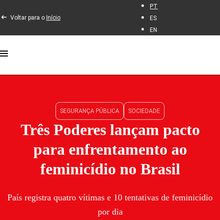
PT
Voltar para o
Início
ES
EN
SEGURANÇA PÚBLICA
SOCIEDADE
Três Poderes lançam pacto
para enfrentamento ao
feminicídio no Brasil
País registra quatro vítimas e 10 tentativas de feminicídio
por dia