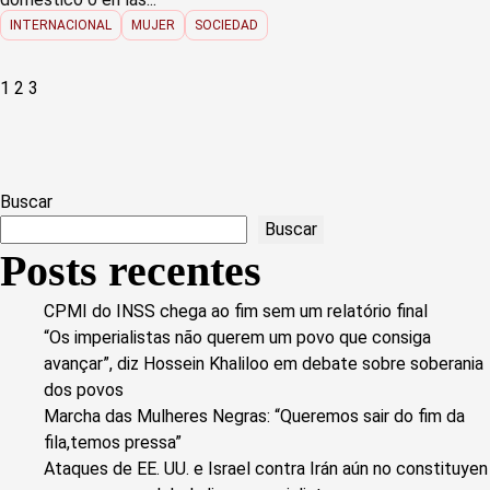
INTERNACIONAL
MUJER
SOCIEDAD
Paginación
1
2
3
de
entradas
Buscar
Buscar
Posts recentes
CPMI do INSS chega ao fim sem um relatório final
“Os imperialistas não querem um povo que consiga
avançar”, diz Hossein Khaliloo em debate sobre soberania
dos povos
Marcha das Mulheres Negras: “Queremos sair do fim da
fila,temos pressa”
Ataques de EE. UU. e Israel contra Irán aún no constituyen