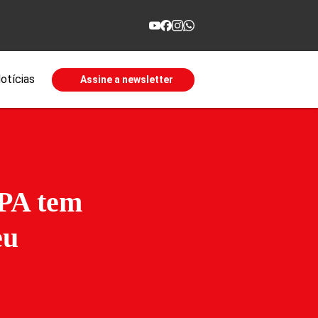
otícias
Assine a newsletter
FPA tem
eu