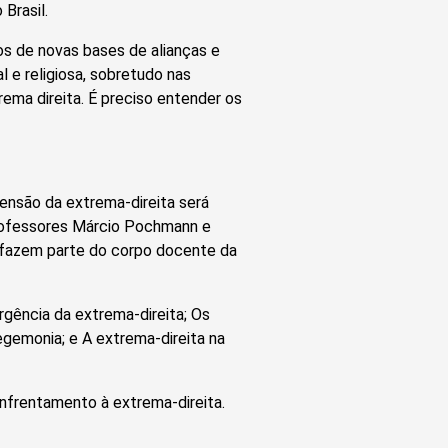
Brasil.
os de novas bases de alianças e
l e religiosa, sobretudo nas
ma direita. É preciso entender os
nsão da extrema-direita será
rofessores Márcio Pochmann e
 fazem parte do corpo docente da
rgência da extrema-direita; Os
egemonia; e A extrema-direita na
 enfrentamento à extrema-direita.