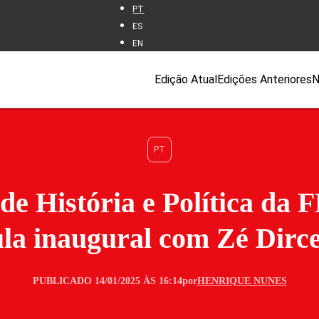
PT
ES
EN
Edição Atual
Edições Anteriores
N
PT
de História e Política da 
ula inaugural com Zé Dirc
PUBLICADO 14/01/2025 ÀS 16:14
por
HENRIQUE NUNES