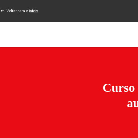
Voltar para o
Início
Curso 
a