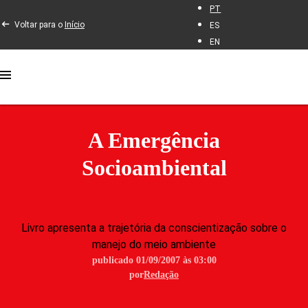
PT
Voltar para o
Início
ES
EN
A Emergência
Socioambiental
Livro apresenta a trajetória da conscientização sobre o
manejo do meio ambiente
publicado 01/09/2007 às 03:00
por
Redação