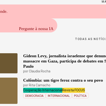
M
onde.
Pergunte à nossa IA
TODAS AS NOTÍC
Gideon Levy, jornalista israelense que denun
massacre em Gaza, participa de debates em 
Paulo
por
Claudia Rocha
Colômbia: um tigre feroz contra o seu povo
por
Rita Camacho
Cooperação Internacional
Revista FOCUS
DEMOCRACIA
INTERNACIONAL
POLÍTICA