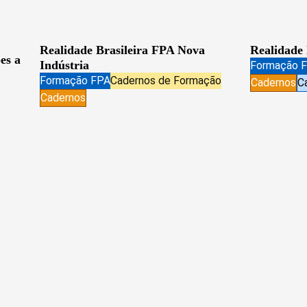
Realidade Brasileira FPA Nova
Realidade
es a
Indústria
Formação 
Formação FPA
Cadernos de Formação
Cadernos
Ca
Cadernos