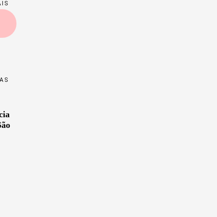
AIS
IAS
cia
São