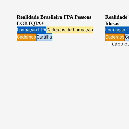
Realidade Brasileira FPA Pessoas
Realidade 
LGBTQIA+
Idosas
Formação FPA
Cadernos de Formação
Formação 
Cadernos
Cartilha
Cadernos
Ca
TODOS OS