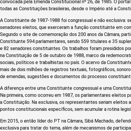
convocada pela Emenda Constitucional nº 26, de 1985. O porta
todas as Constituições brasileiras, desde o Império até a Consti
A Constituinte de 1987-1988 foi congressual e não exclusiva: 
senadores eleitos, que exerceram a função constituinte em co
Segundo o site de comemoração dos 200 anos da Câmara, parti
Constituinte 594 parlamentares, sendo 559 titulares e 35 supl
e 82 senadores constituintes. Os trabalhos foram presididos po
na Constituição de 5 de outubro de 1988, marco da redemocrati
sociais, políticos e trabalhistas no país. O acervo da Constituin
mais de dois milhões de registros textuais, fotográficos, sonoro
de emendas, sugestões e documentos do processo constituint
A diferença entre uma Constituinte congressual e uma Constitu
Na primeira, como ocorreu em 1987, os parlamentares eleitos
a Constituição. Na exclusiva, os representantes seriam eleitos a
pontos constitucionais específicos, sem acumular a rotina legisla
Em 2015, o então líder do PT na Câmara, Sibá Machado, defend
exclusiva para tratar do tema, além de mecanismos de particip