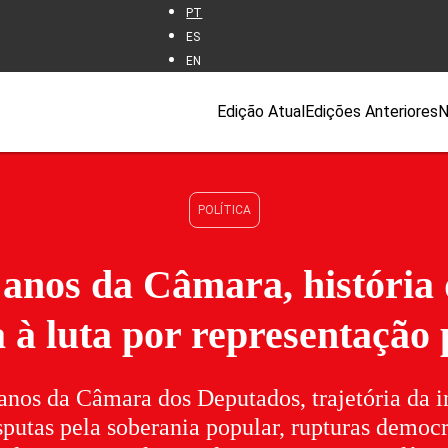
PT
ES
EN
Edição Atual
Edições Anteriores
N
POLÍTICA
 anos da Câmara, história 
 à luta por representação
anos da Câmara dos Deputados, trajetória da in
sputas pela soberania popular, rupturas democr