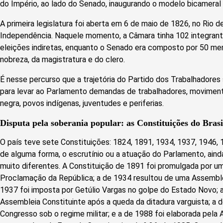
do Império, ao lado do Senado, inaugurando o modelo bicameral
A primeira legislatura foi aberta em 6 de maio de 1826, no Rio d
Independência. Naquele momento, a Câmara tinha 102 integrant
eleições indiretas, enquanto o Senado era composto por 50 mem
nobreza, da magistratura e do clero.
É nesse percurso que a trajetória do Partido dos Trabalhadores 
para levar ao Parlamento demandas de trabalhadores, moviment
negra, povos indígenas, juventudes e periferias.
Disputa pela soberania popular: as Constituições do Brasi
O país teve sete Constituições: 1824, 1891, 1934, 1937, 1946,
de alguma forma, o escrutínio ou a atuação do Parlamento, aind
muito diferentes. A Constituição de 1891 foi promulgada por u
Proclamação da República; a de 1934 resultou de uma Assemblei
1937 foi imposta por Getúlio Vargas no golpe do Estado Novo; 
Assembleia Constituinte após a queda da ditadura varguista; a 
Congresso sob o regime militar; e a de 1988 foi elaborada pela