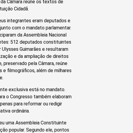
l da Câmara reúne os textos de
tuição Cidadã.
seus integrantes eram deputados e
njunto com o mandato parlamentar.
ciparam da Assembleia Nacional
entes: 512 deputados constituintes
r Ulysses Guimarães e resultaram
zação e da ampliação de direitos
te, preservado pela Câmara, reúne
s e filmográficos, além de milhares
e.
inte exclusiva está no mandato.
 para o Congresso também elaboram
penas para reformar ou redigir
tiva ordinária.
eu uma Assembleia Constituinte
ação popular. Segundo ele, pontos