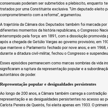
consensuais poderiam ser submetidos a plebiscito, enquanto t
tratados por uma Constituinte exclusiva. “Um deputado eleito pa
comprometimento com a reforma”, argumentou.
A trajetória da Câmara dos Deputados também foi marcada por g
diferentes momentos da história republicana, o Congresso Nac
interrompido pela força: em 1891, com a dissolução promovida
após a chegada de Getúlio Vargas ao governo provisório; em 1
que manteve o Parlamento fechado por nove anos; e em 1968, qu
durante a ditadura civil-militar, fechou o Congresso e suspendeu 
Esses episódios permanecem como marcas sombrias da vida instit
significaram a ruptura da representação popular e a subordinaçã
autoritários de poder.
Representação popular e desigualdades persistentes
Ao longo de 200 anos, a Câmara também carrega a contradição 
representação e as desigualdades persistentes no acesso ao po
Carlota Pereira de Queirós, foi eleita apenas em 1933. O primei