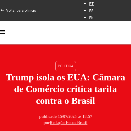
PT
Voltar para o
Início
ES
EN
POLÍTICA
Trump isola os EUA: Câmara
de Comércio critica tarifa
contra o Brasil
publicado 15/07/2025 às 18:57
por
Redação Focus Brasil