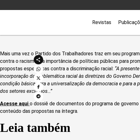
Revistas
Publicaç
Mais uma vez o Partido dos Trabalhadores traz em seu programa
contra o racismo e a importância de políticas públicas para pro
propostas específicas contra a discriminação racial:
“A present
incorporação da problemática racial às diretrizes do Governo D
condição básica para a universalização da democracia e para a 
dos setores excluídos…”
Acesse aqui
o dossiê de documentos do programa de governo 
conteúdo das propostas na íntegra.
Leia também