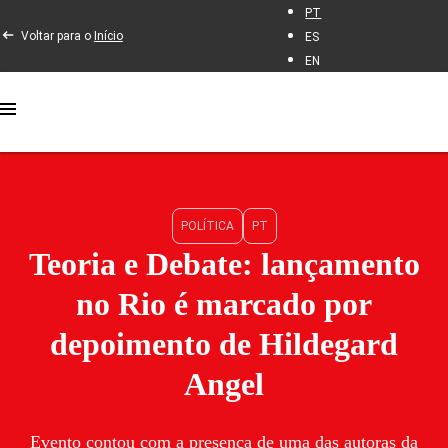
PT
Voltar para o
Início
ES
EN
POLÍTICA
PT
Teoria e Debate: lançamento
no Rio é marcado por
depoimento de Hildegard
Angel
Evento contou com a presença de uma das autoras da