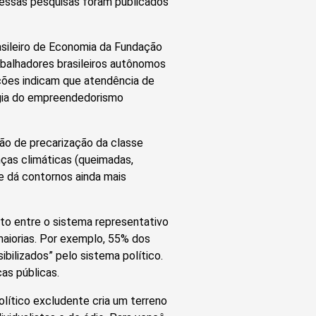
 dessas pesquisas foram publicados
asileiro de Economia da Fundação
balhadores brasileiros autônomos
pções indicam que atendência de
ogia do empreendedorismo
ão de precarização da classe
ças climáticas (queimadas,
e dá contornos ainda mais
to entre o sistema representativo
maiorias. Por exemplo, 55% dos
bilizados” pelo sistema político.
as públicas.
lítico excludente cria um terreno