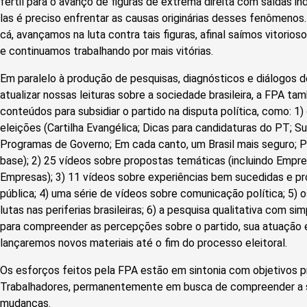
fértil para o avanço de figuras de extrema direita com saídas ind
las é preciso enfrentar as causas originárias desses fenômenos.
cá, avançamos na luta contra tais figuras, afinal saímos vitorios
e continuamos trabalhando por mais vitórias.
Em paralelo à produção de pesquisas, diagnósticos e diálogos d
atualizar nossas leituras sobre a sociedade brasileira, a FPA ta
conteúdos para subsidiar o partido na disputa política, como: 1)
eleições (Cartilha Evangélica; Dicas para candidaturas do PT; S
Programas de Governo; Em cada canto, um Brasil mais seguro; P
base); 2) 25 vídeos sobre propostas temáticas (incluindo Emp
Empresas); 3) 11 vídeos sobre experiências bem sucedidas e p
pública; 4) uma série de vídeos sobre comunicação política; 5) o
lutas nas periferias brasileiras; 6) a pesquisa qualitativa com 
para compreender as percepções sobre o partido, sua atuação e
lançaremos novos materiais até o fim do processo eleitoral.
Os esforços feitos pela FPA estão em sintonia com objetivos 
Trabalhadores, permanentemente em busca de compreender a s
mudanças.