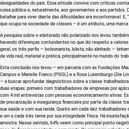
desigualdades do país. Essa atitude convive com críticas cont
coisa pública e, naturalmente, aos governantes e aos partidos. 
batalhar para viver diante das dificuldades era incontornável. E,
que ocupa na sociedade de classes – é um atributo, uma marca 
A pesquisa sobre o eleitorado não polarizado nos levou també
havendo diferenças contundentes no que diz respeito a valores
geral, os três perfis — bolsonarista, lulista, não alinhado — ti
da vida real, material e prática, principalmente no mundo do trab
Esta conclusão nos levou — em parceria com as Fundações Maur
Campos e Marielle Franco (PSOL) e a Rosa Luxemburgo (
Die Li
—
a buscar aprofundar diagnósticos sobre a classe trabalhador
duas etapas: primeiro com trabalhadores de empresas por aplica
com 4 mil entrevistas com pessoas economicamente ativas. Est
de precarização e insegurança financeira por parte da classe t
sua saúde e com sua renda. Quatro em cada dez trabalhadores s
e um a cada três teme por sua integridade física. Há insatisfa
amostra. Nesse sentido, 64% veem como principal ponto negativ