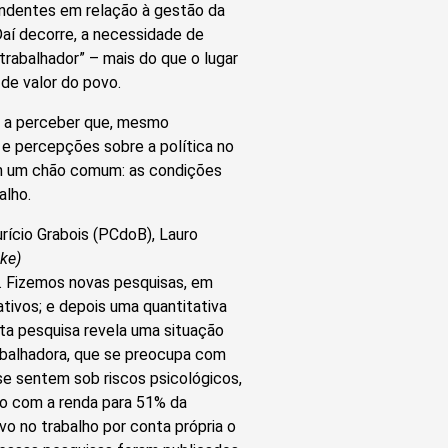
undentes em relação à gestão da
Daí decorre, a necessidade de
 “trabalhador” – mais do que o lugar
de valor do povo.
m a perceber que, mesmo
 e percepções sobre a política no
nham um chão comum: as condições
alho.
ício Grabois (PCdoB), Lauro
nke)
a. Fizemos novas pesquisas, em
tivos; e depois uma quantitativa
a pesquisa revela uma situação
rabalhadora, que se preocupa com
e sentem sob riscos psicológicos,
ção com a renda para 51% da
o no trabalho por conta própria o