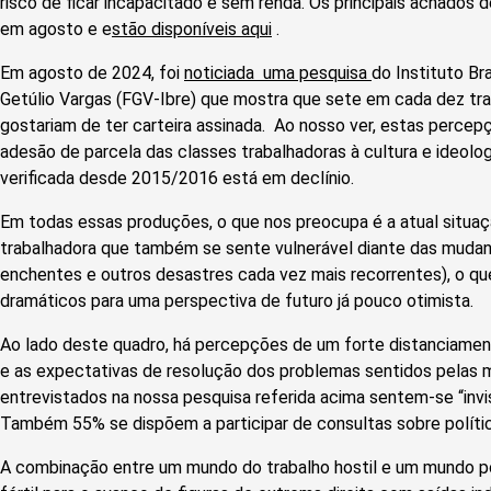
risco de ficar incapacitado e sem renda. Os principais achados
em agosto e e
stão disponíveis aqui
.
Em agosto de 2024, foi
noticiada uma pesquisa
do Instituto Br
Getúlio Vargas (FGV-Ibre) que mostra que sete em cada dez tra
gostariam de ter carteira assinada. Ao nosso ver, estas perce
adesão de parcela das classes trabalhadoras à cultura e ideol
verificada desde 2015/2016 está em declínio.
Em todas essas produções, o que nos preocupa é a atual situaç
trabalhadora que também se sente vulnerável diante das mudan
enchentes e outros desastres cada vez mais recorrentes), o qu
dramáticos para uma perspectiva de futuro já pouco otimista.
Ao lado deste quadro, há percepções de um forte distanciamen
e as expectativas de resolução dos problemas sentidos pelas 
entrevistados na nossa pesquisa referida acima sentem-se “invisi
Também 55% se dispõem a participar de consultas sobre polític
A combinação entre um mundo do trabalho hostil e um mundo po