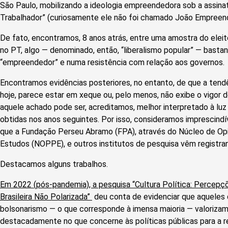
São Paulo, mobilizando a ideologia empreendedora sob a assina
Trabalhador” (curiosamente ele não foi chamado João Empreend
De fato, encontramos, 8 anos atrás, entre uma amostra do eleit
no PT, algo — denominado, então, “liberalismo popular” — bast
“empreendedor” e numa resistência com relação aos governos.
Encontramos evidências posteriores, no entanto, de que a tend
hoje, parece estar em xeque ou, pelo menos, não exibe o vigor de
aquele achado pode ser, acreditamos, melhor interpretado à lu
obtidas nos anos seguintes. Por isso, consideramos imprescindí
que a Fundação Perseu Abramo (FPA), através do Núcleo de Opi
Estudos (NOPPE), e outros institutos de pesquisa vêm registr
Destacamos alguns trabalhos.
Em 2022 (pós-pandemia), a pesquisa “Cultura Política: Percepç
Brasileira Não Polarizada”
deu conta de evidenciar que aqueles 
bolsonarismo — o que corresponde à imensa maioria — valorizam 
destacadamente no que concerne às políticas públicas para a r