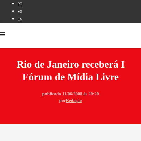
PT
ES
EN
Rio de Janeiro receberá I
Fórum de Mídia Livre
publicado 11/06/2008 às 20:20
por
Redação